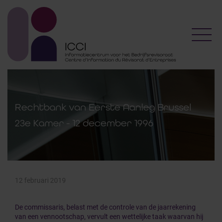
Toggl
Rechtbank van Eerste Aanleg Brussel
23e Kamer - 12 december 1996
12 februari 2019
De commissaris, belast met de controle van de jaarrekening
van een vennootschap, vervult een wettelijke taak waarvan hij