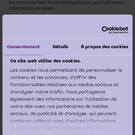
het monopolie heeft. De uitoefening daarvan geschiedt tevens
in het belang van derden.
De koper van aandelen is een derde t.a.v. de vennootschap en
haar organen. Hij mag erop vertrouwen dat, indien de
commissaris een goedkeurende verklaring zonder voorbehoud
aflevert over de jaarrekening, de in de jaarrekening vermelde
gegevens correct zijn; hij mag zijn eigen berekeningen erop
Consentement
Détails
À propos des cookies
afstemmen.
Ce site web utilise des cookies.
lndien vaststaat dat de waarde van de vennootschap die uit de
Les cookies nous permettent de personnaliser le
jaarrekening blijkt, een rol heeft gespeeld bij de prijszetting van
de aandelen van die vennootschap door de koper, dan kan de
contenu et les annonces, d'offrir des
aansprakelijkheid van de revisor worden ingeroepen, indien
fonctionnalités relatives aux médias sociaux et
blijkt dat die ten onrechte de jaarrekening zonder voorbehoud
d'analyser notre trafic. Nous partageons
heeft goedgekeurd.
également des informations sur l'utilisation de
notre site avec nos partenaires de médias
sociaux, de publicité et d'analyse, qui peuvent
Rechtbank van Eerste Aanleg Brussel
combiner celles-ci avec d'autres informations
23e Kamer - 12 december 1996
que vous leur avez fournies ou qu'ils ont
Download