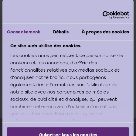
In zijn arrest van 26 juni 2020 vernietigt de Raad van State de
meldingsplicht in artikel 19, § 1 van het koninklijk besluit van 30
juli 2018 betreffende de werkingsmodaliteiten van het UBO-
register.
Consentement
Détails
À propos des cookies
Deze bepaling verplichtte alle onderworpen entiteiten zoals de
bedrijfsrevisoren om de Administratie van de Thesaurie via
elektronische weg op de hoogte te brengen van eventuele
Ce site web utilise des cookies.
verschillen tussen de informatie in het UBO-register en de
Les cookies nous permettent de personnaliser le
informatie waarvan zij kennis hebben.
contenu et les annonces, d'offrir des
fonctionnalités relatives aux médias sociaux et
Raad van State 26 juni 2020 (Arrest nr.
d'analyser notre trafic. Nous partageons
également des informations sur l'utilisation de
247.922) - Nietigverklaring artikel 19, §
notre site avec nos partenaires de médias
1 KB UBO
sociaux, de publicité et d'analyse, qui peuvent
Download
combiner celles-ci avec d'autres informations
que vous leur avez fournies ou qu'ils ont
collectées lors de votre utilisation de leurs
Kalender vorming
services.
Autoriser tous les cookies