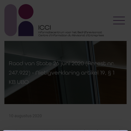
Toggl
Raad van State 26 juni 2020 (Arrest nr.
247.922) - Nietigverklaring artikel 19, § 1
KB UBO
10 augustus 2020