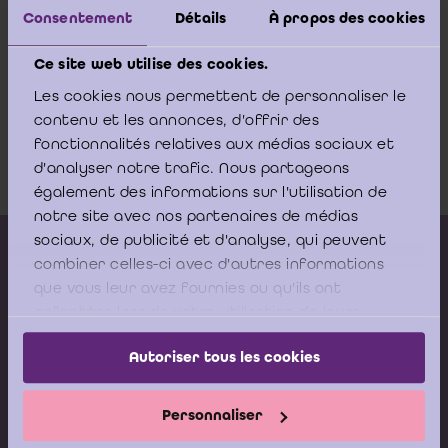
Consentement
Détails
À propos des cookies
Ce site web utilise des cookies.
Les cookies nous permettent de personnaliser le
Overzicht van de tuchtrechtspraak
contenu et les annonces, d'offrir des
medio 2010-medio 2011
fonctionnalités relatives aux médias sociaux et
Download
d'analyser notre trafic. Nous partageons
également des informations sur l'utilisation de
notre site avec nos partenaires de médias
sociaux, de publicité et d'analyse, qui peuvent
Kalender vorming
combiner celles-ci avec d'autres informations
Gepubliceerde adviezen
que vous leur avez fournies ou qu'ils ont
collectées lors de votre utilisation de leurs
Modeldocumenten
services.
Autoriser tous les cookies
Boeken
Personnaliser
Stel nu uw vraag aan de