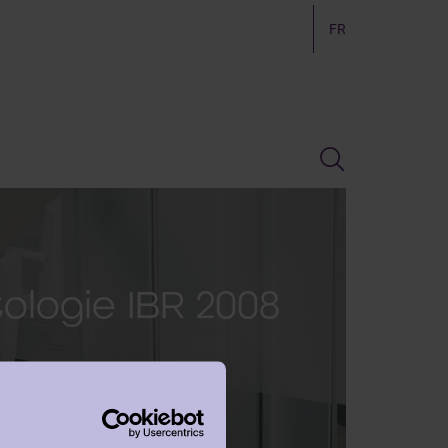
FR
logie IBR 2008