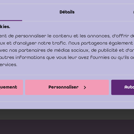
Détails
ember 2011
kies.
a vindt u zijn bijdrage voor het ICCI over de tuchtrechtspraak en deo
nt de personnaliser le contenu et les annonces, d'offrir d
 2010.
aux et d'analyser notre trafic. Nous partageons également
e avec nos partenaires de médias sociaux, de publicité et d'
autres informations que vous leur avez fournies ou qu'ils o
icht tuchtrechtspraak en deontologie IBR 2008 tot medio 2010 (B. Tillem
services.
Overzicht tuchtrechtspraak en deontolgie IBR 2008
iquement
Personnaliser
Auto
Tilleman)
Download