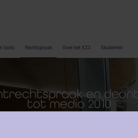
n tools
Rechtspraak
Over het ICCI
Studenten
htrechtspraak en deonto
tot medio 2010