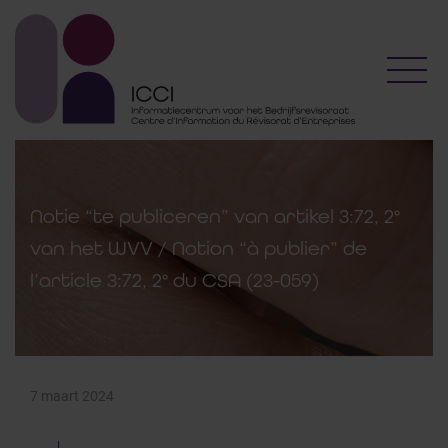
Toggl
Notie “te publiceren” van artikel 3:72, 2°
van het WVV / Notion “à publier” de
l’article 3:72, 2° du CSA (23-059)
7 maart 2024