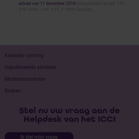
advies van 11 december 2018
Interpretatie van art. 141,
2°W. Venn. / art. 3:72, 2° WVV (icci.be)
.
Kalender vorming
Gepubliceerde adviezen
Modeldocumenten
Boeken
Stel nu uw vraag aan de
Helpdesk van het ICCI
Ik stel mijn vraag