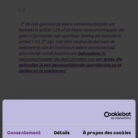
(…)
2° de niet-genoteerde kleine vennootschappen als
bedoeld in artikel 1:24 of de kleine vennootschappen die
geen organisaties van openbaar belang als bedoeld in
artikel 1:12, 2°, zijn, met dien verstande dat voor de
toepassing van dit hoofdstuk iedere vennootschap
afzonderlijk wordt beschouwd,
behoudens
de
vennootschappen die deel uitmaken van een
groep die
gehouden is een geconsolideerde jaarrekening op te
stellen en te publiceren
;
”
Het begrip
openbaarmaking
moet overeenkomstig
[1]
(
)
de Europese regels
worden ingevuld. Dit wil
zeggen dat er, ofwel een neerlegging moet zijn bij
een officiële instelling, ofwel een verbintenis om de
Consentement
Détails
À propos des cookies