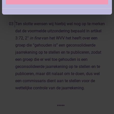
Ten slotte wensen wij hierbij wel nog op te merken
dat de voormelde uitzondering bepaald in artikel
3:72, 2°
in fine
van het WVV het heeft over een
groep die “gehouden is” een geconsolideerde
jaarrekening op te stellen en te publiceren, zodat
een groep die er wel toe gehouden is een
geconsolideerde jaarrekening op te stellen en te
publiceren, maar dit nalaat om te doen, dus wel
een commissaris dient aan te stellen voor de
wettelijke controle van de jaarrekening.
*****