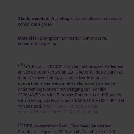
Sleutelwoorden:
Vrijstelling van aanstellen commissaris,
consolidatie groep
Mots-clés :
Exemption nomination commissaire,
consolidation groupe
[1]
(
)
Cf
. Richtlijn 2013/34/EU van het Europees Parlement
en van de Raad van 26 juni 2013 betreffende de jaarlijkse
financiële overzichten, geconsolideerde financiële
overzichten en aanverwante verslagen van bepaalde
ondernemingsvormen, tot wijziging van Richtlijn
2006/43/EG van het Europees Parlement en de Raad en
tot intrekking van Richtlijnen 78/660/EEG en 83/349/EEG
van de Raad,
https://eur-lex.europa.eu/legal-
content/NL/ALL/?uri=CELEX:32013L0034
.
[2]
(
)
IBR,
Vademecum Deel I: Rechtsleer
, Antwerpen,
Standaard Uitgeverij, 2009, p. 640; Gepubliceerd ICCI-