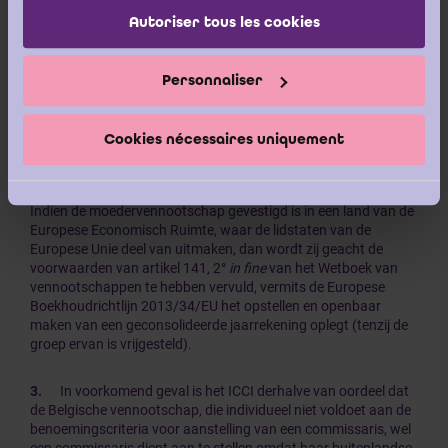
services.
Autoriser tous les cookies
Hieruit volgt dat als de moedervennootschap een
geconsolideerde jaarrekening opstelt en deze neerlegt bij een
officiële instelling, de neerlegging van een geconsolideerde
Personnaliser
jaarrekening bij een officiële instantie op zichzelf reeds de notie
“publiceren” inhoudt en de voorwaarden van artikel 141, 2°
in
fine
van het Wetboek van vennootschappen
/ artikel 3:72, 2°
in
Cookies nécessaires uniquement
fine
van het Wetboek van vennootschappen en
verenigingen
zijn vervuld.
Indien de moedervennootschap gevestigd is in een land van de
Europese Economisch Ruimte, waar de lidstaten van de
Europese Unie deel van uitmaken, dan wordt zij geacht de
voorwaarden van artikel 141, 2°
in fine
van het Wetboek van
vennootschappen te hebben vervuld, vermits de Europese
Boekhoudrichtlijn 2013/34/EU het opstellen en openbaar
maken van een geconsolideerde jaarrekening oplegt (tenzij de
groep ervan is vrijgesteld).
3.
In voorkomend geval is het ICCI derhalve van oordeel dat
de Belgische vennootschap, die individueel niet voldoet aan de
benoemingscriteria voor aanstelling van een commissaris, wel