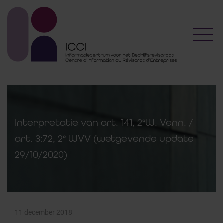
Toggl
Interpretatie van art. 141, 2°W. Venn. /
art. 3:72, 2° WVV (wetgevende update
29/10/2020)
11 december 2018