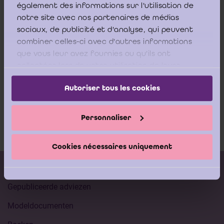
également des informations sur l'utilisation de
aandacht menen te moeten brengen van de toezichthouders.
notre site avec nos partenaires de médias
sociaux, de publicité et d'analyse, qui peuvent
combiner celles-ci avec d'autres informations
Modelverslagen FSMA clean version
que vous leur avez fournies ou qu'ils ont
september 2019
collectées lors de votre utilisation de leurs
Download
services.
Autoriser tous les cookies
Modelverslagen FSMA versie
september 2019 - met Track Changes
Personnaliser
Download
Cookies nécessaires uniquement
Kalender vorming
Gepubliceerde adviezen
Modeldocumenten