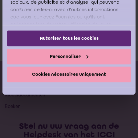
sociaux, de publicité et d'analyse, qui peuvent
combiner celles-ci avec d'autres informations
que vous leur avez fournies ou qu'ils ont
Jugement du 16 décembre 2019 du
collectées lors de votre utilisation de leurs
Tribunal de l’entreprise du Hainaut,
services.
division de Charleroi
Autoriser tous les cookies
Download
Personnaliser
Kalender vorming
Cookies nécessaires uniquement
Gepubliceerde adviezen
Modeldocumenten
Boeken
Stel nu uw vraag aan de
Helpdesk van het ICCI