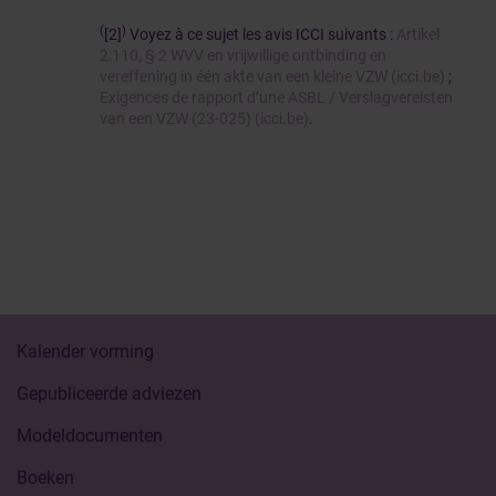
(
)
[2]
Voyez à ce sujet les avis ICCI suivants :
Artikel
2:110, § 2 WVV en vrijwillige ontbinding en
vereffening in één akte van een kleine VZW (icci.be)
;
Exigences de rapport d’une ASBL / Verslagvereisten
van een VZW (23-025) (icci.be)
.
Kalender vorming
Gepubliceerde adviezen
Modeldocumenten
Boeken