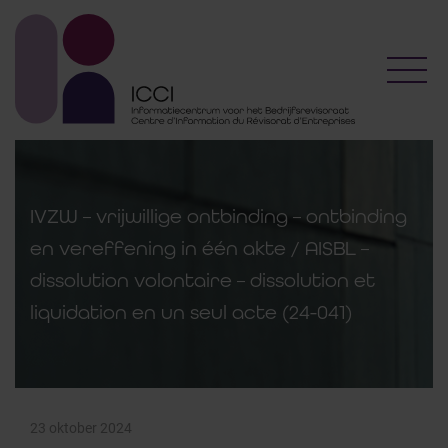
Toggl
IVZW – vrijwillige ontbinding – ontbinding
en vereffening in één akte / AISBL –
dissolution volontaire – dissolution et
liquidation en un seul acte (24-041)
23 oktober 2024