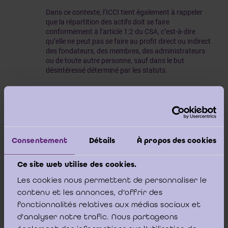
Dans ce contexte, l’ICCI tient également à rappeler
que la répartition des actifs doit se faire
conformément à l’article 1:2 du CSA, c’est-à-dire
qu’elle ne peut pas se faire au profit direct ou indirect
des fondateurs, des membres, des administrateurs
ou de toute autre personne, sauf dans le but
désintéressé déterminé par les statuts.
En ce qui concerne la seconde question, l’ICCI
Consentement
Détails
À propos des cookies
souhaite souligner que la procédure prévue à
er,
er
l’article 2:110, §1
1
alinéa du CSA est
Ce site web utilise des cookies.
uniquement applicable aux
ASBL
. L’article
Les cookies nous permettent de personnaliser le
10:5 CSA confirme par ailleurs que
contenu et les annonces, d'offrir des
l’assemblée générale n’a pas de compétence
fonctionnalités relatives aux médias sociaux et
exclusive en la matière, il est néanmoins
d'analyser notre trafic. Nous partageons
possible que les statuts de l’AISBL concernée