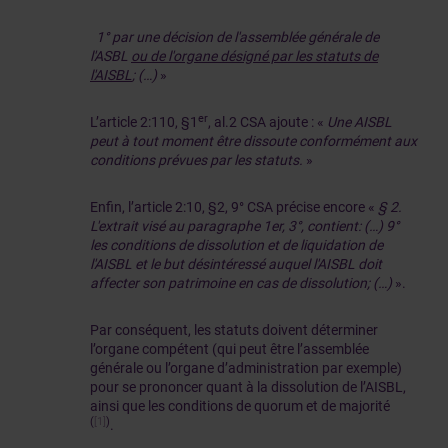
1° par une décision de l'assemblée générale de
l'ASBL
ou de l'organe désigné par les statuts de
l'AISBL
; (…)
»
er
L’article 2:110, §1
, al.2 CSA ajoute : «
Une AISBL
peut à tout moment être dissoute conformément aux
conditions prévues par les statuts.
»
Enfin, l’article 2:10, §2, 9° CSA précise encore «
§ 2.
L'extrait visé au paragraphe 1er, 3°, contient: (…) 9°
les conditions de dissolution et de liquidation de
l'AISBL et le but désintéressé auquel l'AISBL doit
affecter son patrimoine en cas de dissolution; (…)
».
Par conséquent, les statuts doivent déterminer
l’organe compétent (qui peut être l’assemblée
générale ou l’organe d’administration par exemple)
pour se prononcer quant à la dissolution de l’AISBL,
ainsi que les conditions de quorum et de majorité
(
[1]
)
.