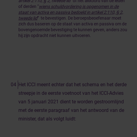
artikel 2:110, § 2, tweede lid
” of het akkoord van de leden
of derden “
wiens schuldvordering is opgenomen in de
staat van activa en passiva bedoeld in artikel 2:110, § 2,
tweede lid
” te bevestigen. De beroepsbeoefenaar moet
zich dus baseren op de staat van activa en passiva om de
bovengenoemde bevestiging te kunnen geven, anders zou
hij zijn opdracht niet kunnen uitvoeren.
Het ICCI meent echter dat het schema en het derde
streepje in de eerste voetnoot van het ICCI-Advies
van 5 januari 2021 dient te worden gestroomlijnd
met de eerste paragraaf van het antwoord van de
minister, dat als volgt luidt: