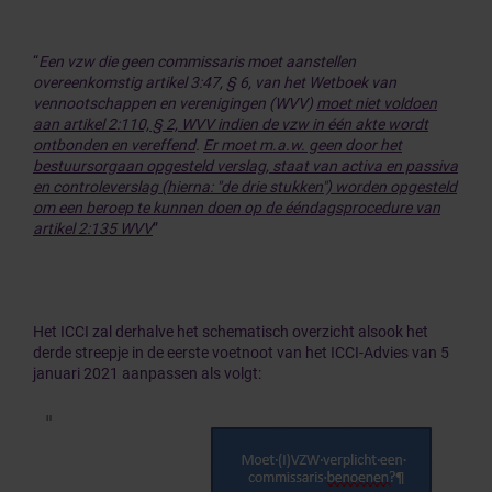
“
Een vzw die geen commissaris moet aanstellen
overeenkomstig artikel 3:47, § 6, van het Wetboek van
vennootschappen en verenigingen (WVV)
moet niet voldoen
aan artikel 2:110, § 2, WVV indien de vzw in één akte wordt
ontbonden en vereffend
.
Er moet m.a.w. geen door het
bestuursorgaan opgesteld verslag, staat van activa en passiva
en controleverslag (hierna: "de drie stukken") worden opgesteld
om een beroep te kunnen doen op de ééndagsprocedure van
artikel 2:135 WVV
”
Het ICCI zal derhalve het schematisch overzicht alsook het
derde streepje in de eerste voetnoot van het ICCI-Advies van 5
januari 2021 aanpassen als volgt: