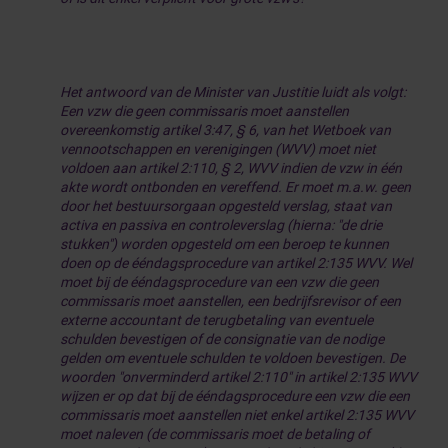
Het antwoord van de Minister van Justitie luidt als volgt:
Een vzw die geen commissaris moet aanstellen
overeenkomstig artikel 3:47, § 6, van het Wetboek van
vennootschappen en verenigingen (WVV) moet niet
voldoen aan artikel 2:110, § 2, WVV indien de vzw in één
akte wordt ontbonden en vereffend. Er moet m.a.w. geen
door het bestuursorgaan opgesteld verslag, staat van
activa en passiva en controleverslag (hierna: "de drie
stukken") worden opgesteld om een beroep te kunnen
doen op de ééndagsprocedure van artikel 2:135 WVV. Wel
moet bij de ééndagsprocedure van een vzw die geen
commissaris moet aanstellen, een bedrijfsrevisor of een
externe accountant de terugbetaling van eventuele
schulden bevestigen of de consignatie van de nodige
gelden om eventuele schulden te voldoen bevestigen. De
woorden "onverminderd artikel 2:110" in artikel 2:135 WVV
wijzen er op dat bij de ééndagsprocedure een vzw die een
commissaris moet aanstellen niet enkel artikel 2:135 WVV
moet naleven (de commissaris moet de betaling of