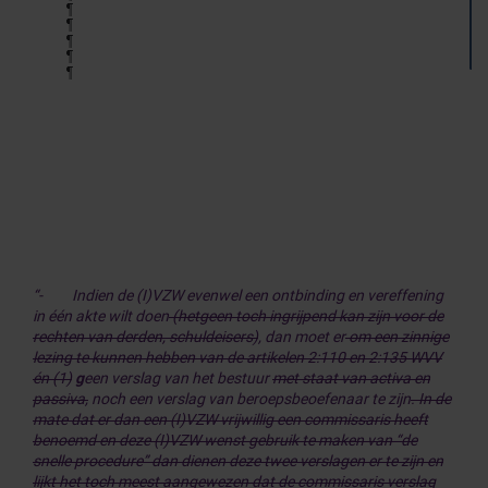
“- Indien de (I)VZW evenwel een ontbinding en vereffening
in één akte wilt doen
(hetgeen toch ingrijpend kan zijn voor de
rechten van derden, schuldeisers)
, dan moet er
om een zinnige
lezing te kunnen hebben van de artikelen 2:110 en 2:135 WVV
én (1)
g
een verslag van het bestuur
met staat van activa en
passiva,
noch een verslag van beroepsbeoefenaar te zijn
. In de
mate dat er dan een (I)VZW vrijwillig een commissaris heeft
benoemd en deze (I)VZW wenst gebruik te maken van “de
snelle procedure” dan dienen deze twee verslagen er te zijn en
lijkt het toch meest aangewezen dat de commissaris verslag