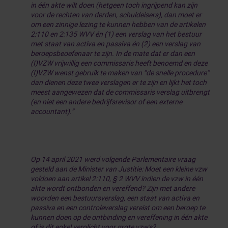
in één akte wilt doen (hetgeen toch ingrijpend kan zijn
voor de rechten van derden, schuldeisers), dan moet er
om een zinnige lezing te kunnen hebben van de artikelen
2:110 en 2:135 WVV én (1) een verslag van het bestuur
met staat van activa en passiva én (2) een verslag van
beroepsbeoefenaar te zijn. In de mate dat er dan een
(I)VZW vrijwillig een commissaris heeft benoemd en deze
(I)VZW wenst gebruik te maken van “de snelle procedure”
dan dienen deze twee verslagen er te zijn en lijkt het toch
meest aangewezen dat de commissaris verslag uitbrengt
(en niet een andere bedrijfsrevisor of een externe
accountant).”
Op 14 april 2021 werd volgende Parlementaire vraag
gesteld aan de Minister van Justitie: Moet een kleine vzw
voldoen aan artikel 2:110, § 2 WVV indien de vzw in één
akte wordt ontbonden en vereffend? Zijn met andere
woorden een bestuursverslag, een staat van activa en
passiva en een controleverslag vereist om een beroep te
kunnen doen op de ontbinding en vereffening in één akte
of is dit enkel verplicht voor grote vzw's?