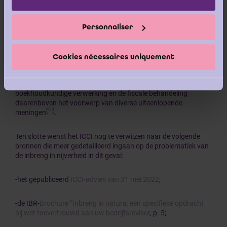
van de bedrijfsrevisor moet aangeven of de waarden waartoe
de waarderingsmethodes leiden, ten minste overeenkomen
met de waarde van de inbreng die in de akte wordt vermeld. De
Personnaliser
bedrijfsrevisor vermeldt welke werkelijke vergoeding als
tegenprestatie voor de inbreng wordt verstrekt.
Cookies nécessaires uniquement
Samen met het IBR vestigt het ICCI de aandacht op de
bijzondere moeilijkheid om een dergelijke inbreng te waarderen
[2]
(
)
en beveelt het gebruik ervan niet aan
. Momenteel zijn de
boekhoudkundige verwerking en de fiscale behandeling
daarenboven het voorwerp van diverse uiteenlopende
[3]
(
)
meningen
.
Ten slotte wenst het ICCI nog te verwijzen naar de volgende
bronnen die meer gedetailleerd ingaan op de problematiek van
de inbreng in nijverheid in dit geval:
-het gepubliceerd
ICCI-advies van 31 mei 2022
;
-de IBR-
Brochure “Inbreng in natura: een specifieke opdracht
bij wet toevertrouwd aan uw bedrijfsrevisor
, p. 5;