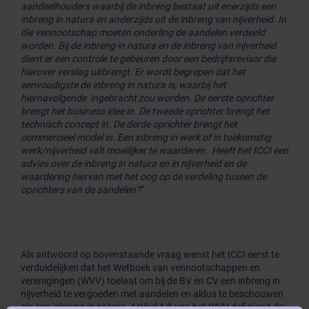
aandeelhouders waarbij de inbreng bestaat uit enerzijds een
inbreng in natura en anderzijds uit de inbreng van nijverheid. In
die vennootschap moeten onderling de aandelen verdeeld
worden. Bij de inbreng in natura en de inbreng van nijverheid
dient er een controle te gebeuren door een bedrijfsrevisor die
hierover verslag uitbrengt. Er wordt begrepen dat het
eenvoudigste de inbreng in natura is, waarbij het
hiernavolgende ingebracht zou worden. De eerste oprichter
brengt het business idee in. De tweede oprichter brengt het
technisch concept in. De derde oprichter brengt het
commercieel model in. Een inbreng in werk of in toekomstig
werk/nijverheid valt moeilijker te waarderen. Heeft het ICCI een
advies over de inbreng in natura en in nijverheid en de
waardering hiervan met het oog op de verdeling tussen de
oprichters van de aandelen?
”
Als antwoord op bovenstaande vraag wenst het ICCI eerst te
verduidelijken dat het Wetboek van vennootschappen en
verenigingen (WVV) toelaat om bij de BV en CV een inbreng in
nijverheid te vergoeden met aandelen en aldus te beschouwen
als een inbreng in natura. Artikel 1:8 van het WVV definieert de