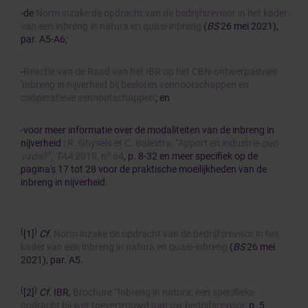
-de
Norm inzake de opdracht van de bedrijfsrevisor in het kader
van een inbreng in natura en quasi-inbreng
(
BS
26 mei 2021),
par. A5-A6;
-
Reactie van de Raad van het IBR op het CBN-ontwerpadvies
'Inbreng in nijverheid bij besloten vennootschappen en
coöperatieve vennootschappen'
; en
-voor meer informatie over de modaliteiten van de inbreng in
nijverheid :
R. Ghysels et C. Balestra, “Apport en industrie
quo
o
vadis
?”,
TAA
2019, n
64
, p. 8-32 en meer specifiek op de
pagina's 17 tot 28 voor de praktische moeilijkheden van de
inbreng in nijverheid.
(
)
[1]
Cf
.
Norm inzake de opdracht van de bedrijfsrevisor in het
kader van een inbreng in natura en quasi-inbreng
(
BS
26 mei
2021), par. A5.
(
)
[2]
Cf
. IBR,
Brochure “Inbreng in natura: een specifieke
opdracht bij wet toevertrouwd aan uw bedrijfsrevisor
, p. 5.