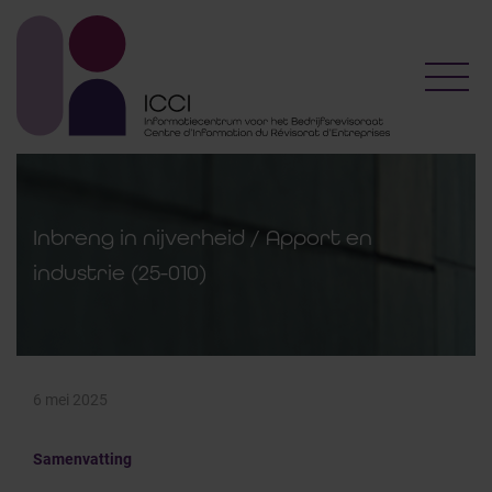
Toggl
Inbreng in nijverheid / Apport en
industrie (25-010)
6 mei 2025
Samenvatting