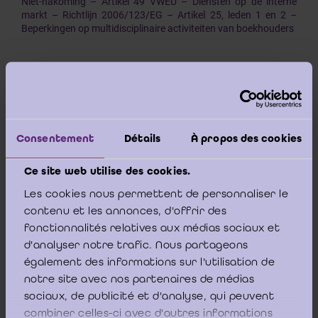
Niet-nakoming – Artikel 49 VWEU – Diensten op de interne
markt – Richtlijn 2006/123/EG – Artikel 25, leden 1 en 2 –
Beperkingen op multidisciplinaire activiteiten van boekhouders
Door een verbod in te stellen op het gezamenlijk uitoefenen van
de activiteiten van boekhouder en die van
verzekeringsmakelaar, verzekeringsagent of
vastgoedmakelaar dan wel bancaire activiteiten en activiteiten
Consentement
Détails
À propos des cookies
van financiële dienstverlening, en door de kamers van het
Beroepsinstituut van Erkende Boekhouders en Fiscalisten toe
Ce site web utilise des cookies.
te staan het gezamenlijk uitoefenen van de activiteiten van
boekhouder en elke ambachts-, landbouw- en handelsactiviteit
Les cookies nous permettent de personnaliser le
te verbieden, is het Koninkrijk België de verplichtingen niet
contenu et les annonces, d'offrir des
nagekomen die op deze lidstaat rusten krachtens artikel 25
fonctionnalités relatives aux médias sociaux et
van richtlijn 2006/123/EG van het Europees Parlement en de
Raad van 12 december 2006 betreffende diensten op de
d'analyser notre trafic. Nous partageons
interne markt en artikel 49 VWEU.
également des informations sur l'utilisation de
notre site avec nos partenaires de médias
sociaux, de publicité et d'analyse, qui peuvent
Hof van Justitie van de Europese Unie -
combiner celles-ci avec d'autres informations