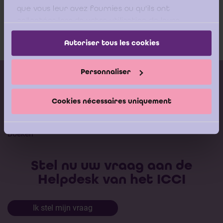
4de kamer - Arrest van 27 februari 2020
que vous leur avez fournies ou qu'ils ont
C-384_18_Redacted
collectées lors de votre utilisation de leurs
services.
Download
Autoriser tous les cookies
Personnaliser
Kalender vorming
Gepubliceerde adviezen
Cookies nécessaires uniquement
Modeldocumenten
Boeken
Stel nu uw vraag aan de
Helpdesk van het ICCI
Ik stel mijn vraag