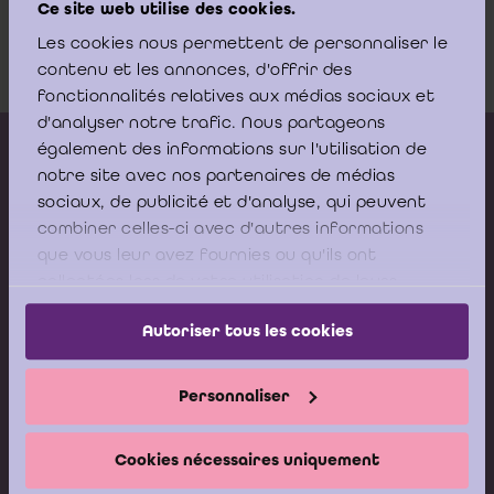
Ce site web utilise des cookies.
Hof van cassatie - Arrest D.11.0021.N
Les cookies nous permettent de personnaliser le
Download
contenu et les annonces, d'offrir des
fonctionnalités relatives aux médias sociaux et
d'analyser notre trafic. Nous partageons
Kalender vorming
également des informations sur l'utilisation de
notre site avec nos partenaires de médias
Gepubliceerde adviezen
sociaux, de publicité et d'analyse, qui peuvent
combiner celles-ci avec d'autres informations
Modeldocumenten
que vous leur avez fournies ou qu'ils ont
Boeken
collectées lors de votre utilisation de leurs
services.
Autoriser tous les cookies
Stel nu uw vraag aan de
Helpdesk van het ICCI
Personnaliser
Ik stel mijn vraag
Cookies nécessaires uniquement