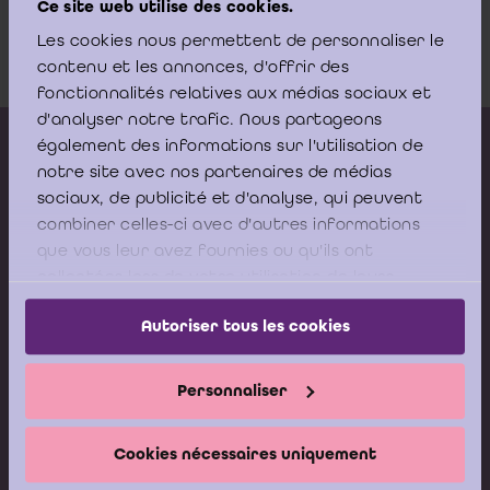
Ce site web utilise des cookies.
19.12.2008
Les cookies nous permettent de personnaliser le
Download
contenu et les annonces, d'offrir des
fonctionnalités relatives aux médias sociaux et
d'analyser notre trafic. Nous partageons
Kalender vorming
également des informations sur l'utilisation de
notre site avec nos partenaires de médias
Gepubliceerde adviezen
sociaux, de publicité et d'analyse, qui peuvent
combiner celles-ci avec d'autres informations
Modeldocumenten
que vous leur avez fournies ou qu'ils ont
Boeken
collectées lors de votre utilisation de leurs
services.
Autoriser tous les cookies
Stel nu uw vraag aan de
Helpdesk van het ICCI
Personnaliser
Ik stel mijn vraag
Cookies nécessaires uniquement