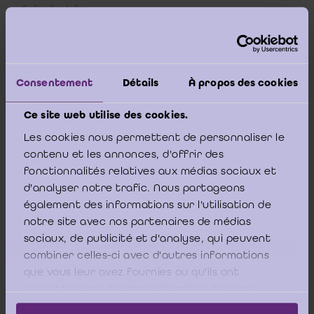
Online bestellen
Download PDF
Consentement
Détails
À propos des cookies
Inhoudstafel
Ce site web utilise des cookies.
Les cookies nous permettent de personnaliser le
Woord vooraf
contenu et les annonces, d'offrir des
fonctionnalités relatives aux médias sociaux et
d'analyser notre trafic. Nous partageons
Executive Summary (NL)
également des informations sur l'utilisation de
notre site avec nos partenaires de médias
Executive Summary (EN)
sociaux, de publicité et d'analyse, qui peuvent
combiner celles-ci avec d'autres informations
que vous leur avez fournies ou qu'ils ont
collectées lors de votre utilisation de leurs
services.