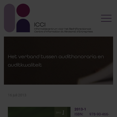
Toggl
Het verband tussen audithonoraria en
auditkwaliteit
16 juli 2013
2013-1
ISBN: 978-90-466-