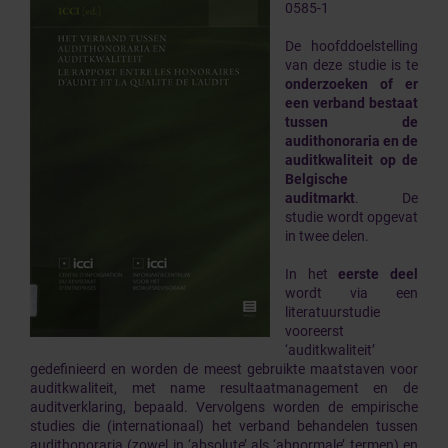
0585-1
De hoofddoelstelling
van deze studie is te
onderzoeken of er
een verband bestaat
tussen de
audithonoraria en de
auditkwaliteit op de
Belgische
auditmarkt
. De
studie wordt opgevat
in twee delen.
In het
eerste deel
wordt via een
literatuurstudie
vooreerst
‘auditkwaliteit’
gedefinieerd en worden de meest gebruikte maatstaven voor
auditkwaliteit, met name resultaatmanagement en de
auditverklaring, bepaald. Vervolgens worden de empirische
studies die (internationaal) het verband behandelen tussen
audithonoraria (zowel in ‘absolute’ als ‘abnormale’ termen) en