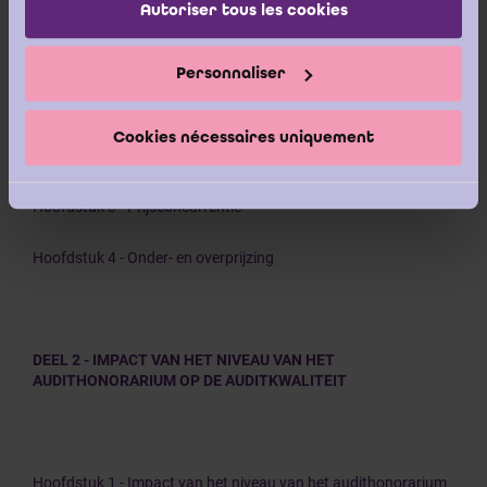
Autoriser tous les cookies
DEEL 1 - AUDITHONORARIA EN AUDITKWALITEIT - THEORIE
EN EMPIRIE
Personnaliser
Hoofdstuk 1 - Auditkwaliteit: gedefinieerd en gemeten
Cookies nécessaires uniquement
Hoofdstuk 2 -
Value-for-money?
Hoofdstuk 3 - Prijsconcurrentie
Hoofdstuk 4 - Onder- en overprijzing
DEEL 2 - IMPACT VAN HET NIVEAU VAN HET
AUDITHONORARIUM OP DE AUDITKWALITEIT
Hoofdstuk 1 - Impact van het niveau van het audithonorarium