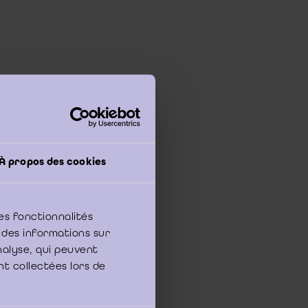
À propos des cookies
aris
es fonctionnalités
aar de contractuele
 des informations sur
analyse, qui peuvent
ging van het mandaat
nt collectées lors de
tschap