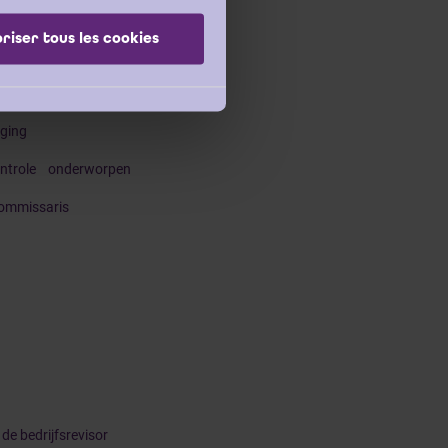
riser tous les cookies
ereniging
 vereniging
iging
ntrole onderworpen
commissaris
 de bedrijfsrevisor