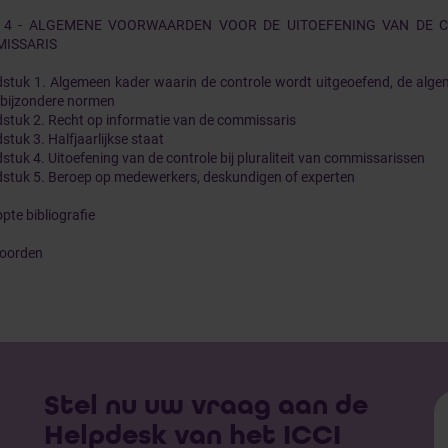
 4 - ALGEMENE VOORWAARDEN VOOR DE UITOEFENING VAN DE 
ISSARIS
stuk 1. Algemeen kader waarin de controle wordt uitgeoefend, de alg
 bijzondere normen
stuk 2. Recht op informatie van de commissaris
stuk 3. Halfjaarlijkse staat
stuk 4. Uitoefening van de controle bij pluraliteit van commissarissen
stuk 5. Beroep op medewerkers, deskundigen of experten
pte bibliografie
oorden
Stel nu uw vraag aan de
Helpdesk van het ICCI