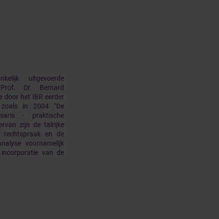
elijk uitgevoerde
 Prof. Dr. Bernard
e door het IBR eerder
s zoals in 2004 “De
aris - praktische
rvan zijn de talrijke
de rechtspraak en de
 analyse voornamelijk
incorporatie van de