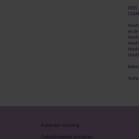
DEEL
COMM
Hoofd
en de
Hoofd
Hoofd
Hoofd
Hoofd
Bekno
Trefw
Kalender vorming
Gepubliceerde adviezen