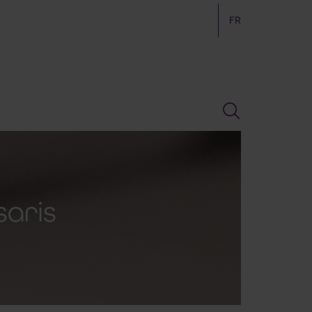
FR
aris