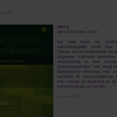
ril 2007
2007-2
ISBN: 978 90 8661 345 8
Het boek bevat een onafhank
wetenschappelijke studie door
Tilleman die zich onderscheidt van d
uitgegeven praktische publicatie
vennootschap en haar commiss
toepassingsgevallen”. Het bewijs hie
bibliografische referenties naar 
rechtsleer, de rechtsvergelijkende
met Frankrijk en Nederland en de 
tuchtrechtspraak van het IBR.
Download PDF