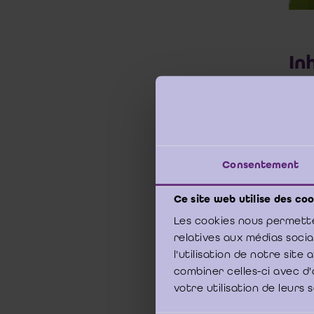
In
DEEL
Hoofd
Hoofd
Hoofd
Consentement
Hoofd
Hoofd
Ce site web utilise des coo
DEEL
Les cookies nous permette
Hoofd
relatives aux médias soci
kwali
l'utilisation de notre sit
Hoofd
combiner celles-ci avec d'
van d
Hoofd
votre utilisation de leurs 
Hoofd
Hoofd