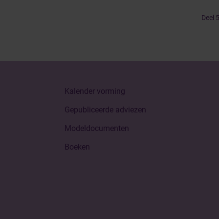
Deel 5
Kalender vorming
Gepubliceerde adviezen
Modeldocumenten
Boeken