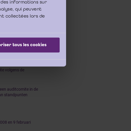
 des informations sur
analyse, qui peuvent
nt collectées lors de
riser tous les cookies
ite volgens de
een auditcomite in de
van standpunten
008 en 9 februari