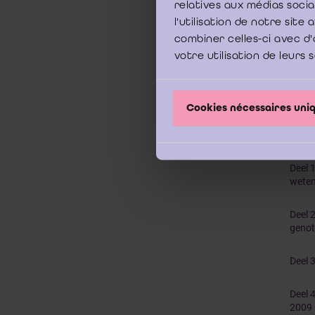
relatives aux médias soci
l'utilisation de notre sit
combiner celles-ci avec d'
votre utilisation de leurs 
In
Cookies nécessaires un
Deel 
weten
Deel 
genot
Deel 
Deel 
2009