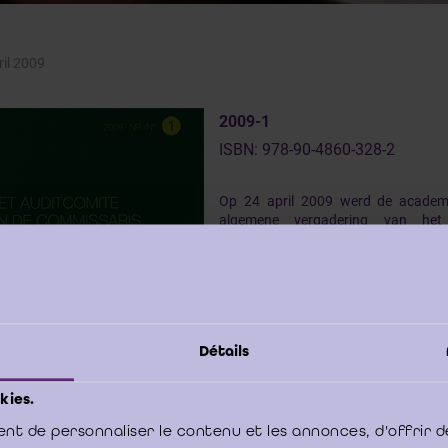
ril 2009
2009-1
ISBN: 978-90-4860-328-2
Op 24 april 2009 werd de academi
algemene vergadering van het
Bedrijfsrevisoren gewijd aan de
auditcomité".
Onderhavig boek behandelt de do
auditcomités via de wetenschappel
bevat de inhoud van de rondetafelco
Détails
de nieuwe wetgeving inzake het audit
tussen het auditcomité en de ni
kies.
Corporate Governance wordt aanges
analyse van het auditcomité n
nt de personnaliser le contenu et les annonces, d'offrir d
december 2008 en 9 februari 2009 slui