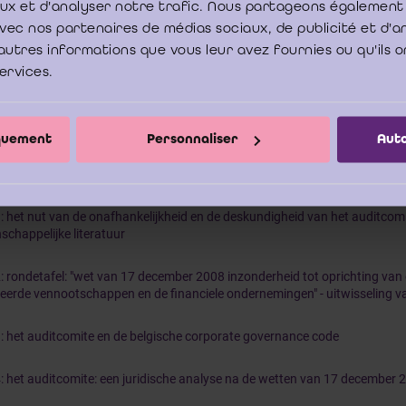
aux et d'analyser notre trafic. Nous partageons également
e avec nos partenaires de médias sociaux, de publicité et d'
Download PDF
autres informations que vous leur avez fournies ou qu'ils o
services.
houdstafel
iquement
Personnaliser
Auto
1: het nut van de onafhankelijkheid en de deskundigheid van het auditcom
schappelijke literatuur
2: rondetafel: "wet van 17 december 2008 inzonderheid tot oprichting van 
eerde vennootschappen en de financiele ondernemingen" - uitwisseling 
3: het auditcomite en de belgische corporate governance code
4: het auditcomite: een juridische analyse na de wetten van 17 december 2