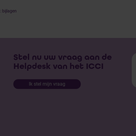
: bijlagen
Stel nu uw vraag aan de
Helpdesk van het ICCI
Ik stel mijn vraag