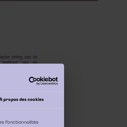
sche zitting van de
 Instituut van de
 "Evoluties van het
eltreffendheid van
ijke literatuur. Het
nferentie betreffende
À propos des cookies
comité. De interactie
euwe Belgische Code
neden. De juridische
a de wetten van 17
es fonctionnalités
ten dit boek af.