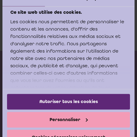
2011.pdf
Ce site web utilise des cookies.
Les cookies nous permettent de personnaliser le
Arrest nr. 1832011-1.12.2011
contenu et les annonces, d'offrir des
Download
fonctionnalités relatives aux médias sociaux et
d'analyser notre trafic. Nous partageons
également des informations sur l'utilisation de
notre site avec nos partenaires de médias
Kalender vorming
sociaux, de publicité et d'analyse, qui peuvent
Gepubliceerde adviezen
combiner celles-ci avec d'autres informations
que vous leur avez fournies ou qu'ils ont
Modeldocumenten
collectées lors de votre utilisation de leurs
services.
Boeken
Autoriser tous les cookies
Stel nu uw vraag aan de
Personnaliser
Helpdesk van het ICCI