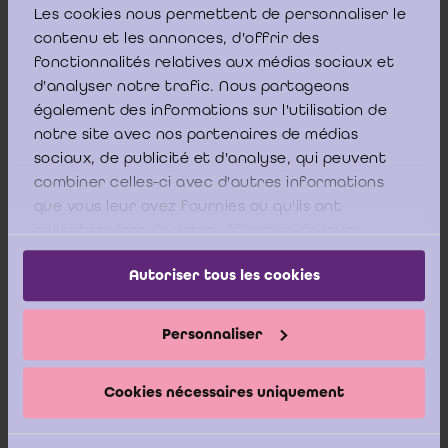
rekendecreet moet worden overgezonden, dient te
Les cookies nous permettent de personnaliser le
controleren; en
contenu et les annonces, d'offrir des
het aangepaste karakter en de werking van de
fonctionnalités relatives aux médias sociaux et
administratieve en boekhoudkundige organisatie, gericht op
d'analyser notre trafic. Nous partageons
de productie van financiële rapportering, dient te
également des informations sur l'utilisation de
controleren.
notre site avec nos partenaires de médias
Het gegeven dat de voormelde Handleiding over de
sociaux, de publicité et d'analyse, qui peuvent
Boekhoudregels versie 2016 zou stellen dat de statutaire
combiner celles-ci avec d'autres informations
jaarrekening dient te worden ingediend, doet hieraan geen
que vous leur avez fournies ou qu'ils ont
afbreuk.
collectées lors de votre utilisation de leurs
services.
Autoriser tous les cookies
3. Betreffende de tweede vraag vermeldt voetnoot 8 van de
voormelde revisorale voorbeeldverslagen inzake
single audit
Personnaliser
het volgende:
Cookies nécessaires uniquement
(8)
“
Op 26 juni 2013 werd de nieuwe ESR-Verordening