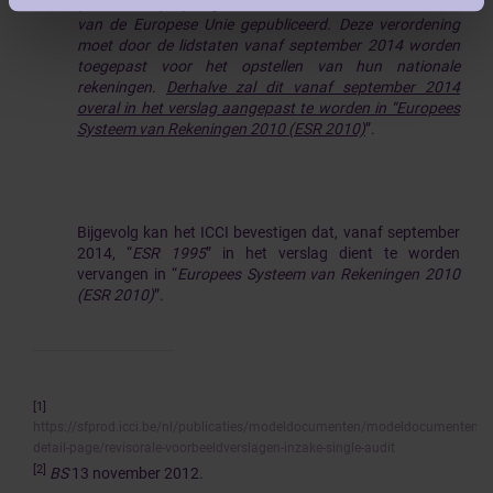
(“
ESR 2010”
),
opvolger van ESR95
, in het Publicatieblad
van de Europese Unie gepubliceerd. Deze verordening
moet door de lidstaten vanaf september 2014 worden
toegepast voor het opstellen van hun nationale
rekeningen.
Derhalve zal dit vanaf september 2014
overal in het verslag aangepast te worden in “Europees
Systeem van Rekeningen 2010 (ESR 2010)
”.
Bijgevolg kan het ICCI bevestigen dat, vanaf september
2014, “
ESR 1995
” in het verslag dient te worden
vervangen in “
Europees Systeem van Rekeningen 2010
(ESR 2010)
”.
[1]
https://sfprod.icci.be/nl/publicaties/modeldocumenten/modeldocumenten-
detail-page/revisorale-voorbeeldverslagen-inzake-single-audit
[2]
BS
13 november 2012.