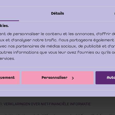
Net zoals de financiële informati
financiële informatie kwalitatief 
Détails
opgesteld teneinde de lezer niet 
en. Bijgevolg zou deze informatie ook dienen te worden gecontroleerd d
dige. In dit opzicht kan de bedrijfsrevisor een belangrijke rol spelen op g
kies.
jn onafhankelijkheid die wettelijk wordt gewaarborgd.
nt de personnaliser le contenu et les annonces, d'offrir d
e bestellen
aux et d'analyser notre trafic. Nous partageons également
e avec nos partenaires de médias sociaux, de publicité et d'
load PDF
autres informations que vous leur avez fournies ou qu'ils o
services.
houdstafel
iquement
Personnaliser
Auto
 vooraf
 1: VERKLARINGEN OVER NIET-FINANCIËLE INFORMATIE