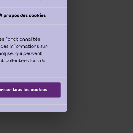
e moet ook de niet-
zijn en correct zijn
À propos des cookies
op een dwaalspoor te
oor een onafhankelijk
rond van zijn ervaring
es fonctionnalités
 des informations sur
analyse, qui peuvent
nt collectées lors de
riser tous les cookies