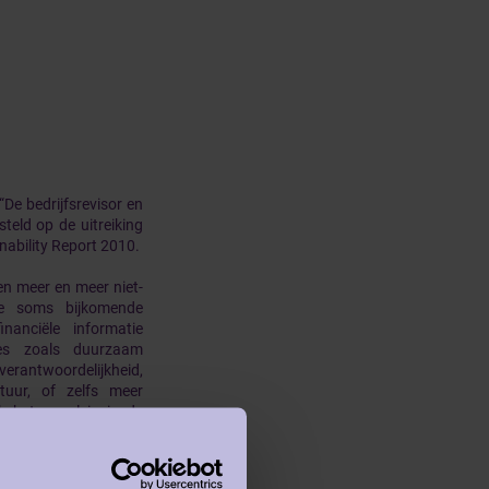
De bedrijfsrevisor en
steld op de uitreiking
nability Report 2010.
en meer en meer niet-
die soms bijkomende
inanciële informatie
ies zoals duurzaam
rantwoordelijkheid,
stuur, of zelfs meer
ak het geval is in de
vervoerde passagiers,