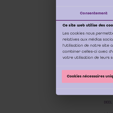
Consentement
breng
deskun
Ce site web utilise des coo
en zi
Les cookies nous permette
Onlin
relatives aux médias soci
l'utilisation de notre sit
Down
combiner celles-ci avec d'
votre utilisation de leurs 
In
Cookies nécessaires un
Woord
DEEL