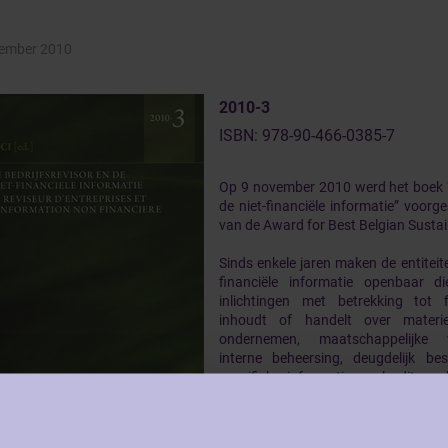
ember 2010
2010-3
ISBN: 978-90-466-0385-7
Op 9 november 2010 werd het boek “
de niet-financiële informatie” voorge
van de Award for Best Belgian Sustai
Sinds enkele jaren maken de entiteit
financiële informatie openbaar 
inlichtingen met betrekking tot f
inhoudt of handelt over mater
ondernemen, maatschappelijke ve
interne beheersing, deugdelijk be
specifieke informatie zoals dit va
publieke sector, zoals het aantal 
enz.