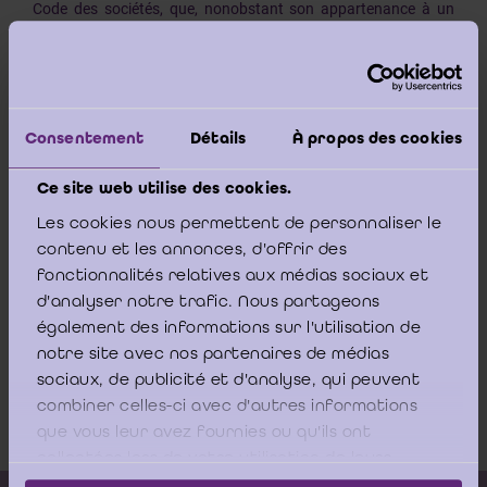
Code des sociétés, que, nonobstant son appartenance à un
groupe de sociétés, une société qui, considérée isolément,
er
répond aux critères fixés à l’article 15, § 1
, précité, sort du
champ d’application de l’article 196, § 2, précité et conserve
dès lors le bénéfice de la déduction intégrale de la première
annuité d’amortissement pour l’exercice comptable durant
laquelle l’immobilisation concernée a été acquise ou constituée,
Consentement
Détails
À propos des cookies
indépendamment de la date de cette acquisition ou
constitution.
Ce site web utilise des cookies.
Les cookies nous permettent de personnaliser le
contenu et les annonces, d'offrir des
fonctionnalités relatives aux médias sociaux et
Arrêt complet
d'analyser notre trafic. Nous partageons
également des informations sur l'utilisation de
Arrêt Cour de cassation - 12.0191.F
notre site avec nos partenaires de médias
sociaux, de publicité et d'analyse, qui peuvent
-25.10.2013
combiner celles-ci avec d'autres informations
Download
que vous leur avez fournies ou qu'ils ont
collectées lors de votre utilisation de leurs
services.