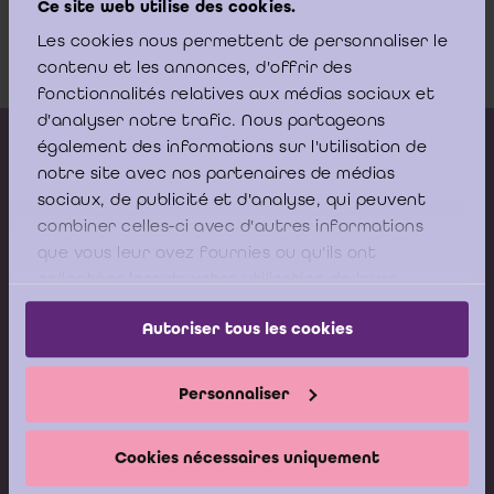
Ce site web utilise des cookies.
privilégiée- 30.06.2011
Les cookies nous permettent de personnaliser le
Download
contenu et les annonces, d'offrir des
fonctionnalités relatives aux médias sociaux et
d'analyser notre trafic. Nous partageons
Kalender vorming
également des informations sur l'utilisation de
notre site avec nos partenaires de médias
Gepubliceerde adviezen
sociaux, de publicité et d'analyse, qui peuvent
combiner celles-ci avec d'autres informations
Modeldocumenten
que vous leur avez fournies ou qu'ils ont
Boeken
collectées lors de votre utilisation de leurs
services.
Autoriser tous les cookies
Stel nu uw vraag aan de
Helpdesk van het ICCI
Personnaliser
Ik stel mijn vraag
Cookies nécessaires uniquement