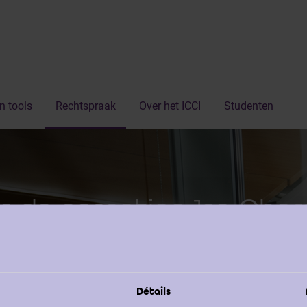
n tools
Rechtspraak
Over het ICCI
Studenten
r de cassation 1re Cha
Détails