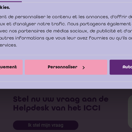
kies.
i 2013
nt de personnaliser le contenu et les annonces, d'offrir d
aux et d'analyser notre trafic. Nous partageons également
cision complète + traduction en néerlandais
e avec nos partenaires de médias sociaux, de publicité et d'
autres informations que vous leur avez fournies ou qu'ils o
services.
Cour de cassation-Arrêt D.11.0012 comp+trad
Download
iquement
Personnaliser
Auto
Stel nu uw vraag aan de
Helpdesk van het ICCI
Ik stel mijn vraag