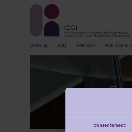
Vorming
FAQ
Adviezen
Publicaties e
Cou
Consentement