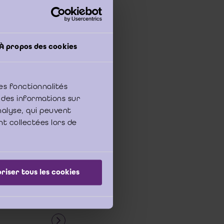
À propos des cookies
e pénal n’est pas
nfraction dont les
gine délictueuse et
tion du crime ou du
es fonctionnalités
 autant que, sur la
 des informations sur
isse exclure toute
analyse, qui peuvent
10, RG P.10.0566.F,
nt collectées lors de
riser tous les cookies