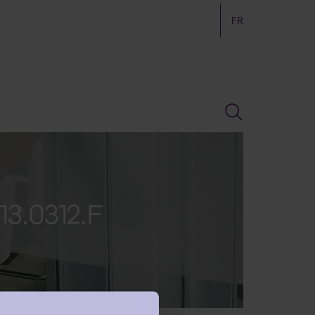
FR
13.0312.F