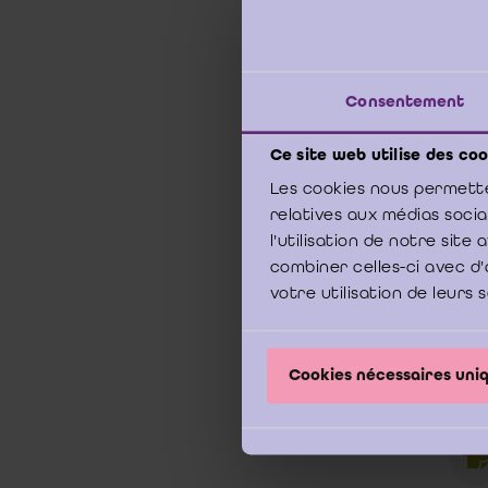
8 mei
Consentement
L'ex
subo
Ce site web utilise des coo
avant
la co
Les cookies nous permette
délit
relatives aux médias soci
base
l'utilisation de notre sit
prov
combiner celles-ci avec d'
Pas.,
votre utilisation de leurs 
Arrê
Cookies nécessaires un