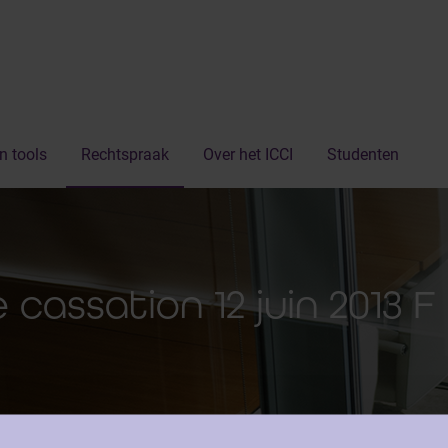
n tools
Rechtspraak
Over het ICCI
Studenten
cassation 12 juin 2013 F 