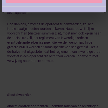
(Herzien) Opdrachten tot het verrichten van overeengekomen
specifieke werkzaamheden
”, die kan dienen als kapstok voor
[4]
deze opdracht
.
Hoe dan ook, alvorens de opdracht te aanvaarden, zal het
totale plaatje moeten worden bekeken. Naast de wettelijke
voorschriften (die zeer summier zijn), moet men ook kijken naar
de basisakte zelf, het reglement van inwendige orde en
eventuele andere beslissingen die werden genomen. In de
grotere VME’s worden er soms specifieke eisen gesteld. Het is
derhalve niet uitgesloten dat het reglement van inwendige orde
voorziet in een opdracht die beter zou worden uitgevoerd met
verwijzing naar andere normen.
Sleutelwoorden
andere controleopdrachten – commissaris van de rekeningen