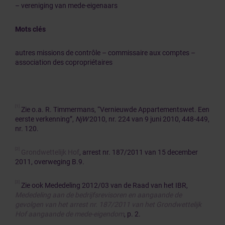
– vereniging van mede-eigenaars
Mots clés
autres missions de contrôle – commissaire aux comptes –
association des copropriétaires
[1]
Zie o.a. R. Timmermans, “Vernieuwde Appartementswet. Een
eerste verkenning”,
NjW
2010, nr. 224 van 9 juni 2010, 448-449,
nr. 120.
[2]
Grondwettelijk Hof
, arrest nr. 187/2011 van 15 december
2011, overweging B.9.
[3]
Zie ook Mededeling 2012/03 van de Raad van het IBR,
Mededeling aan de bedrijfsrevisoren en aangaande de
gevolgen van het arrest nr. 187/2011 van het Grondwettelijk
Hof aangaande de mede-eigendom
, p. 2.