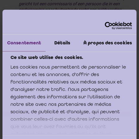
gericht tot een commissaris of een persoon die in een
onderneming naar buitenlands recht een gelijkaardige
taak als die van commissaris uitoefent, binnen het kader
van de hun toevertrouwde controle over de jaarrekening
of de geconsolideerde jaarrekening van een onderneming;
(…);
Consentement
Détails
À propos des cookies
Ce site web utilise des cookies.
Les cookies nous permettent de personnaliser le
contenu et les annonces, d'offrir des
Op basis van het voorgaande is het ICCI van
fonctionnalités relatives aux médias sociaux et
mening dat enkel het bestuursorgaan van de
d'analyser notre trafic. Nous partageons
entiteit de betreffende documenten (notulen van
également des informations sur l'utilisation de
de algemene vergaderingen) kan bezorgen.
notre site avec nos partenaires de médias
sociaux, de publicité et d'analyse, qui peuvent
combiner celles-ci avec d'autres informations
que vous leur avez fournies ou qu'ils ont
Tot slot wenst het ICCI nog toe te voegen dat men
collectées lors de votre utilisation de leurs