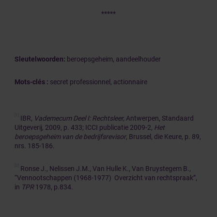
*****
Sleutelwoorden:
beroepsgeheim, aandeelhouder
Mots-clés :
secret professionnel, actionnaire
[1]
IBR,
Vademecum Deel I: Rechtsleer,
Antwerpen, Standaard
Uitgeverij, 2009, p. 433; ICCI publicatie 2009-2,
Het
beroepsgeheim van de bedrijfsrevisor
, Brussel, die Keure, p. 89,
nrs. 185-186.
[2]
Ronse J., Nelissen J.M., Van Hulle K., Van Bruystegem B.,
“Vennootschappen (1968-1977) Overzicht van rechtspraak”,
in
TPR
1978, p.834.