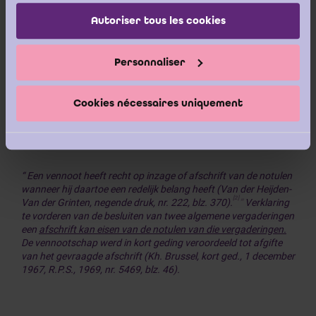
als aandeelhouder, indien men een redelijk belang
services.
Autoriser tous les cookies
heeft, de mogelijkheid heeft inzage van deze
documenten te vragen aan de
ondernemingsrechtbank.
Personnaliser
Cookies nécessaires uniquement
Dit zoals volgt uit onderstaande rechtspraak:
“ Een vennoot heeft recht op inzage of afschrift van de notulen
wanneer hij daartoe een redelijk belang heeft (Van der Heijden-
[2]
Van der Grinten, negende druk, nr. 222, blz. 370).
”
Verklaring
te vorderen van de besluiten van twee algemene vergaderingen
een
afschrift kan eisen van de notulen van die vergaderingen.
De vennootschap werd in kort geding veroordeeld tot afgifte
van het gevraagde afschrift (Kh. Brussel, kort ged., 1 december
1967, R.P.S., 1969, nr. 5469, blz. 46).