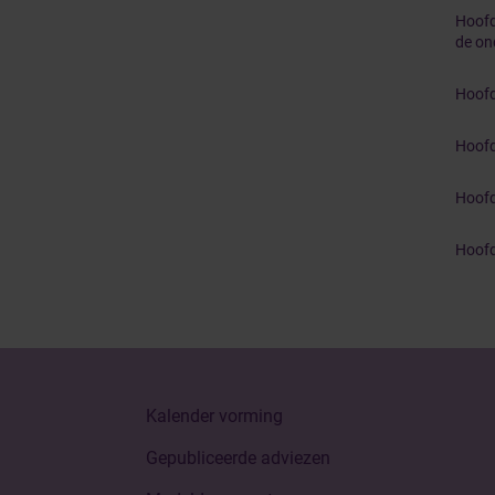
Hoofd
de on
Hoofd
Hoofd
Hoofd
Hoofd
Kalender vorming
Gepubliceerde adviezen