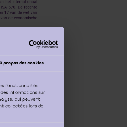
an het internationaal
, ISA 570. De recente
 en 17 van de wet van
l van de economische
an ondernemingen. Het
jfsrevisor vormt het
 magistratuur bij de
ek met de precisering
n het voorkomen van
À propos des cookies
es fonctionnalités
 des informations sur
analyse, qui peuvent
nt collectées lors de