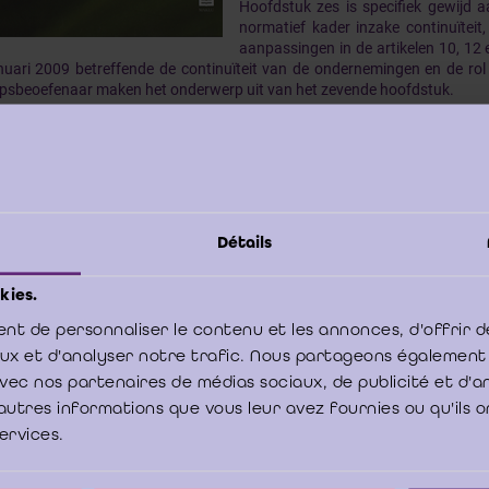
Hoofdstuk zes is specifiek gewijd a
normatief kader inzake continuïteit
aanpassingen in de artikelen 10, 12
nuari 2009 betreffende de continuïteit van de ondernemingen en de ro
psbeoefenaar maken het onderwerp uit van het zevende hoofdstuk.
stuk acht schetst de sociale rechten in het kader van de continuïteit v
al overleg, de continuïteit van ondernemingen en de rol van de bedri
werp van het negende hoofdstuk. Hoofdstuk tien behelst de rol van de
nuïteit van ondernemingen. De Ondervoorzitter van het IBR besluit het bo
de bedrijfsrevisor en de commissaris een leidende rol spelen i
Détails
tinuïteit.
e bestellen
kies.
load PDF
nt de personnaliser le contenu et les annonces, d'offrir d
aux et d'analyser notre trafic. Nous partageons également
e avec nos partenaires de médias sociaux, de publicité et d'
autres informations que vous leur avez fournies ou qu'ils o
houdstafel
services.
 vooraf