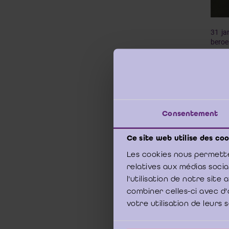
31 ja
beroe
Hoofd
socia
onder
conti
dat 
Consentement
discon
Onlin
Ce site web utilise des coo
Down
Les cookies nous permette
relatives aux médias soci
l'utilisation de notre sit
combiner celles-ci avec d'
In
votre utilisation de leurs 
Woord