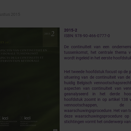
ustus 2015
2015-2
ISBN: 978-90-466-0777-0
De continuïteit van een ondernemi
tussenkomst, het centrale thema v
wordt ingeleid in het eerste hoofdstu
Het tweede hoofdstuk focust op de p
situering van de continuïteit van 
huidig Belgisch vennootschapsrecht
aspecten van continuïteit van ve
geanalyseerd in het derde hoo
hoofdstuk zoomt in op artikel 138
vennootschappen, de
waarschuwingsprocedure. Het van t
deze waarschuwingsprocedure op 
stichtingen vormt het onderwerp van 