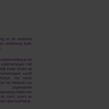
ng en de revisorale
an onderhavig boek,
k.
robleemstelling en de
de ondernemingen. Het
elijk kader inzake de
nnootschappen wordt
fdstuk. Het vierde
 van het Wetboek van
 zogenaamde
oepassing maken van
de vzw’s, ivzw’s en
het vijfde hoofdstuk.