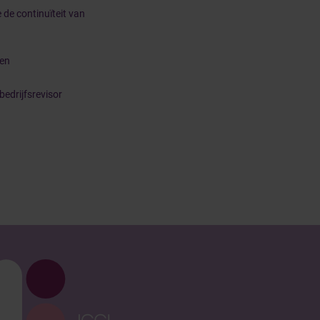
de continuïteit van
gen
bedrijfsrevisor