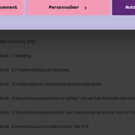
iquement
Personnaliser
Auto
tive Summary (NL)
tive Summary (FR)
tive Summary (EN)
stuk 1 Inleiding
stuk 2 Probleemstelling en situering
stuk 3 Huidig Belgisch vennootschapsrechtelijk kader
stuk 4 Waarschuwingsprocedure (artikel 138 van het Wetboek van ve
stuk 5 Waarschuwingsprocedure van toepassing op de vzw, ivzw en st
stuk 6 Internationaal normatief kader: ISA 570