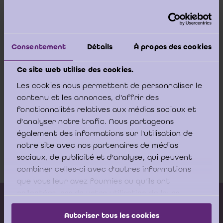
société. A défaut d’un mandat spécial l’y autorisant, la
personne ne pouvait engager la partie intervenante en signant
une offre telle que celle dont il est débattu en l’espèce, de sorte
que celle-ci aurait dû être écartée au stade de l’examen de sa
régularité.
Consentement
Détails
À propos des cookies
Partant, un délégué à la gestion journalière ne peut signer une
Ce site web utilise des cookies.
offre dans le cadre d’un marché public que si l’organe
d’administration de sa société lui a expressément confié cette
Les cookies nous permettent de personnaliser le
compétence.
contenu et les annonces, d'offrir des
fonctionnalités relatives aux médias sociaux et
d'analyser notre trafic. Nous partageons
arrêt Conseil d'Etat FR 24.07.2018 n°
également des informations sur l'utilisation de
242.136
notre site avec nos partenaires de médias
sociaux, de publicité et d'analyse, qui peuvent
Download
combiner celles-ci avec d'autres informations
que vous leur avez fournies ou qu'ils ont
collectées lors de votre utilisation de leurs
Kalender vorming
services.
Autoriser tous les cookies
Gepubliceerde adviezen