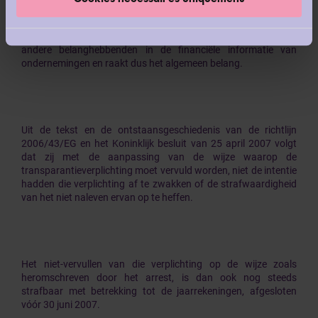
aan de onafhankelijkheid van de commissaris bij het uitvoeren
van zijn controleopdracht Die onafhankelijkheid is van
wezenlijk belang voor het vertrouwen van kredietverleners en
andere belanghebbenden in de financiële informatie van
ondernemingen en raakt dus het algemeen belang.
Uit de tekst en de ontstaansgeschiedenis van de richtlijn
2006/43/EG en het Koninklijk besluit van 25 april 2007 volgt
dat zij met de aanpassing van de wijze waarop de
transparantieverplichting moet vervuld worden, niet de intentie
hadden die verplichting af te zwakken of de strafwaardigheid
van het niet naleven ervan op te heffen.
Het niet-vervullen van die verplichting op de wijze zoals
heromschreven door het arrest, is dan ook nog steeds
strafbaar met betrekking tot de jaarrekeningen, afgesloten
vóór 30 juni 2007.