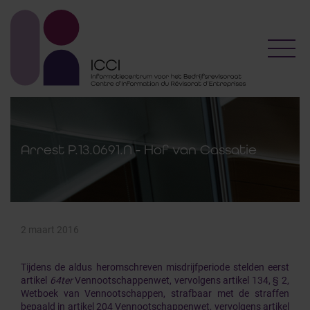
Toggl
Arrest P.13.0691.N - Hof van Cassatie
2 maart 2016
Tijdens de aldus heromschreven misdrijfperiode stelden eerst
artikel
64ter
Vennootschappenwet, vervolgens artikel 134, § 2,
Wetboek van Vennootschappen, strafbaar met de straffen
bepaald in artikel 204 Vennootschappenwet, vervolgens artikel