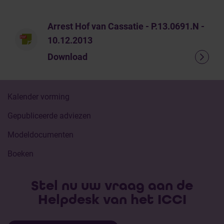
Arrest Hof van Cassatie - P.13.0691.N -
10.12.2013
Download
Kalender vorming
Gepubliceerde adviezen
Modeldocumenten
Boeken
Stel nu uw vraag aan de
Helpdesk van het ICCI