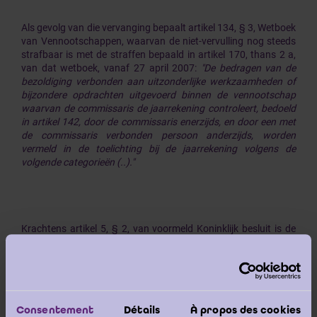
Als gevolg van die vervanging bepaalt artikel 134, § 3, Wetboek
van Vennootschappen, waarvan de niet-vervulling nog steeds
strafbaar is met de straffen bepaald in artikel 170, thans 2 a,
van dat wetboek, vanaf 27 april 2007:
"De bedragen van de
bezoldiging verbonden aan uitzonderlijke werkzaamheden of
bijzondere opdrachten uitgevoerd binnen de vennootschap
waarvan de commissaris de jaarrekening controleert, bedoeld
in artikel 142, door de commissaris enerzijds, en door een met
de commissaris verbonden persoon anderzijds, worden
vermeld in de toelichting bij de jaarrekening volgens de
volgende categorieën (..)."
Krachtens artikel 5, § 2, van voormeld Koninklijk besluit is de
wijziging van toepassing op de jaarrekeningen die vanaf 30 juni
2007 worden afgesloten.
Consentement
Détails
À propos des cookies