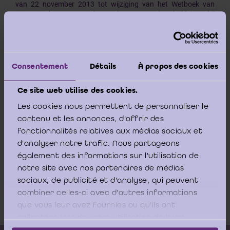
van 22 november 2013 tot wijziging van het Wetboek van
vennootschappen, wat de waarborgen van de schuldeisers bij
een kapitaalherschikking betreft), gesteld door de voorzitter
van de Rechtbank van Koophandel te Antwerpen, afdeling
Antwerpen.
Consentement
Détails
À propos des cookies
Ce site web utilise des cookies.
De wet van 22 november 2013 « tot wijziging van het Wetboek
van vennootschappen, wat de waarborgen van de
Les cookies nous permettent de personnaliser le
schuldeisers bij een kapitaalherschikking betreft » schendt de
contenu et les annonces, d'offrir des
artikelen 10 en 11 van de Grondwet, in zoverre zij aan de
schuldeisers bedoeld in artikel 317, eerste lid, van het Wetboek
fonctionnalités relatives aux médias sociaux et
van vennootschappen niet het recht verleent om,
d'analyser notre trafic. Nous partageons
niettegenstaande enige andersluidende bepaling, een
également des informations sur l'utilisation de
zekerheid te eisen voor de schuldvorderingen waarvoor in
notre site avec nos partenaires de médias
rechte of via arbitrage een bezwaar werd ingesteld vóór de
algemene vergadering die zich over de kapitaalvermindering
sociaux, de publicité et d'analyse, qui peuvent
moet uitspreken.
combiner celles-ci avec d'autres informations
que vous leur avez fournies ou qu'ils ont
collectées lors de votre utilisation de leurs
services.