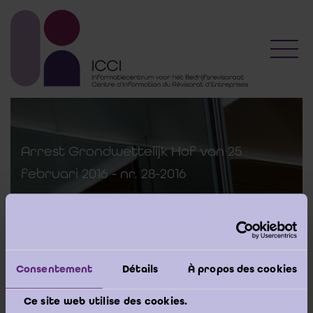
Toggl
Arrest Grondwettelijk Hof van 25
februari 2016 - nr. 28-2016
12 april 2016
Consentement
Détails
À propos des cookies
Het volledige arrest
Ce site web utilise des cookies.