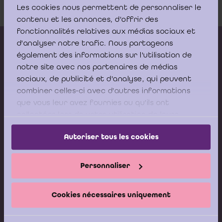
Les cookies nous permettent de personnaliser le
contenu et les annonces, d'offrir des
fonctionnalités relatives aux médias sociaux et
Kalender vorming
d'analyser notre trafic. Nous partageons
également des informations sur l'utilisation de
Gepubliceerde adviezen
notre site avec nos partenaires de médias
sociaux, de publicité et d'analyse, qui peuvent
Modeldocumenten
combiner celles-ci avec d'autres informations
Boeken
que vous leur avez fournies ou qu'ils ont
collectées lors de votre utilisation de leurs
services.
Stel nu uw vraag aan de
Autoriser tous les cookies
Helpdesk van het ICCI
Personnaliser
Ik stel mijn vraag
Cookies nécessaires uniquement