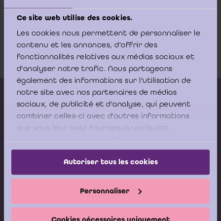
la LCE.
Ce site web utilise des cookies.
Arrêt Cour constitutionnelle -
Les cookies nous permettent de personnaliser le
12.03.2015 - 31-2015
contenu et les annonces, d'offrir des
Download
fonctionnalités relatives aux médias sociaux et
d'analyser notre trafic. Nous partageons
également des informations sur l'utilisation de
notre site avec nos partenaires de médias
Kalender vorming
sociaux, de publicité et d'analyse, qui peuvent
Gepubliceerde adviezen
combiner celles-ci avec d'autres informations
que vous leur avez fournies ou qu'ils ont
Modeldocumenten
collectées lors de votre utilisation de leurs
Boeken
services.
Autoriser tous les cookies
Stel nu uw vraag aan de
Personnaliser
Helpdesk van het ICCI
Cookies nécessaires uniquement