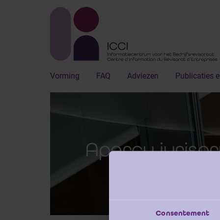
Vorming
FAQ
Adviezen
Publicaties e
Aperçu jurispr
Consentement