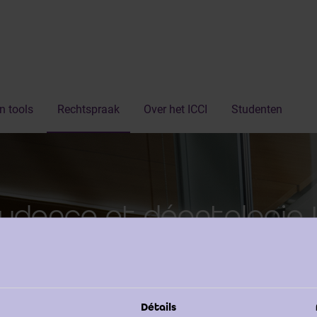
n tools
Rechtspraak
Over het ICCI
Studenten
udence et déontologie 
Détails