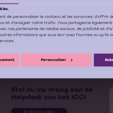
kies.
ember 2011
nt de personnaliser le contenu et les annonces, d'offrir d
aux et d'analyser notre trafic. Nous partageons également
ès, vous trouvez sa contribution à l’ICCI relative à l’aperçu jurisprudence
e avec nos partenaires de médias sociaux, de publicité et d'
-mi2010
autres informations que vous leur avez fournies ou qu'ils o
services.
Aperçu jurisprudence et déontologie IRE 2008- mi 2
Download
iquement
Personnaliser
Auto
Stel nu uw vraag aan de
Helpdesk van het ICCI
Ik stel mijn vraag