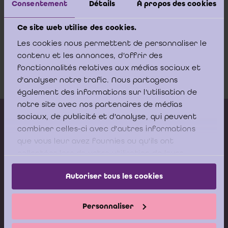
disciplinaire mi 2014-mi 2015
Consentement
Détails
À propos des cookies
Ce site web utilise des cookies.
Analyse de la jurisprudence
Les cookies nous permettent de personnaliser le
contenu et les annonces, d'offrir des
disciplinaire mi 2014-mi 2015
fonctionnalités relatives aux médias sociaux et
Download
d'analyser notre trafic. Nous partageons
également des informations sur l'utilisation de
notre site avec nos partenaires de médias
Kalender vorming
sociaux, de publicité et d'analyse, qui peuvent
combiner celles-ci avec d'autres informations
Gepubliceerde adviezen
que vous leur avez fournies ou qu'ils ont
collectées lors de votre utilisation de leurs
Modeldocumenten
services.
Boeken
Autoriser tous les cookies
Stel nu uw vraag aan de
Personnaliser
Helpdesk van het ICCI