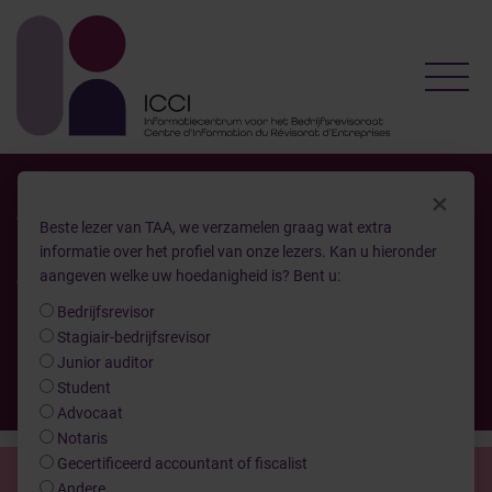
Toggl
×
TAA nr. 94
Beste lezer van TAA, we verzamelen graag wat extra
informatie over het profiel van onze lezers. Kan u hieronder
aangeven welke uw hoedanigheid is? Bent u:
TAA nr.94 - Implementation of
Bedrijfsrevisor
IFRS 18: practical considerations
Stagiair-bedrijfsrevisor
for Belgian enterprises
Junior auditor
Student
Advocaat
Notaris
Gecertificeerd accountant of fiscalist
Andere