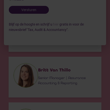
Auteur(s)
Versturen
Zana Sahatqija
Blijf op de hoogte en schrijf u
hier
gratis in voor de
nieuwsbrief 'Tax, Audit & Accountancy".
Senior Manager | Assurance
Accounting & Reporting
Britt Van Thillo
Senior Manager | Assurance
Accounting & Reporting