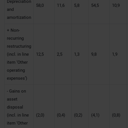
Depreciation
58,0
11,6
5,8
54,5
10,9
and
amortization
+ Non-
recurring
restructuring
(incl. in line
12,5
2,5
1,3
9,8
1,9
item ‘Other
operating
expenses’)
- Gains on
asset
disposal
(incl. in line
(2,0)
(0,4)
(0,2)
(4,1)
(0,8)
item ‘Other