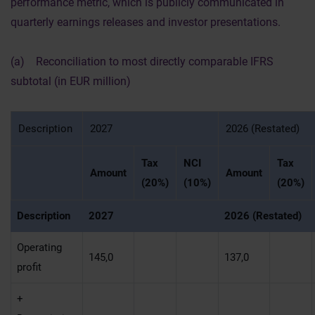
performance metric, which is publicly communicated in
quarterly earnings releases and investor presentations.
(a) Reconciliation to most directly comparable IFRS
subtotal (in EUR million)
Description
2027
2026 (Restated)
Tax
NCI
Tax
Amount
Amount
(20%)
(10%)
(20%)
Description
2027
2026 (Restated)
Operating
145,0
137,0
profit
+