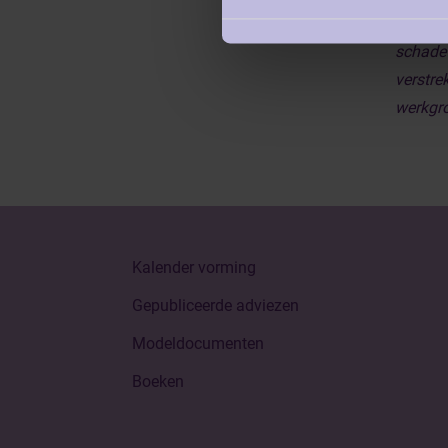
waarbor
schade 
verstre
werkgro
Kalender vorming
Gepubliceerde adviezen
Modeldocumenten
Boeken