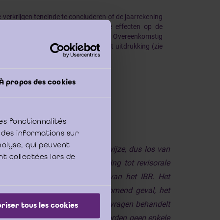
 verkrijgen teneinde te concluderen of de jaarrekening
chouwt de commissaris de mogelijke effecten op de
iepgaande invloed op, de jaarrekening. Overeenkomstig
mmissaris een oordeelonthouding tot uitdrukking (zie
-108).
À propos des cookies
es fonctionnalités
 des informations sur
analyse, qui peuvent
 (ICCI) geeft op een autonome wijze, dus los van
nt collectées lors de
n bedrijfsrevisoren met betrekking tot revisorale
jk het standpunt van de Raad van het IBR. Het
 met name de Raad of, in voorkomend geval, het
te zorgvuldigheid de ontvangen vragen behandelt
riser tous les cookies
wordt ten aanzien van de antwoorden geen enkele