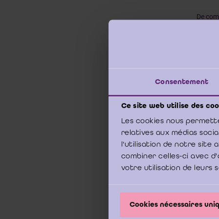
De comm
als ge
jaarrek
paragra
publica
Consentement
Vor
Ce site web utilise des coo
_______
Les cookies nous permette
relatives aux médias soci
l'utilisation de notre sit
Disclai
combiner celles-ci avec d'
het Ins
votre utilisation de leurs 
opdrac
formeel
Uitvoer
Cookies nécessaires un
en hier