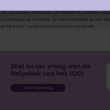
g geboden en draagt het geen enkele contractuele en buitenc
die zou kunnen voortvloeien uit feitelijke of juridische ver
kte antwoorden en informatie. De FAQ’s betreffende de ISA’s, IS
ep ISA & ISQC 1 en de Commissie Normen van het IBR.
Stel nu uw vraag aan de
Helpdesk van het ICCI
Ik stel mijn vraag