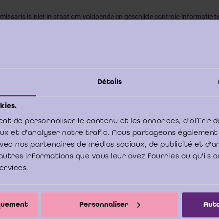
issaris is niet in staat om voldoende en geschikte controle-informatie te
heel vrij is van een afwijking van materieel belang. Bovendien bes
ening van deze beperking zowel als van materieel belang voor, als van d
af 22 van ISA 570 en de paragraaf 13 (b) (ii) van ISA 705 brengt de co
tie ICCI 2013-3,
Het commissarisverslag
, Antwerpen, Maklu, 2013, p. 107
Détails
ige pagina
kies.
_______________________
nt de personnaliser le contenu et les annonces, d'offrir d
aux et d'analyser notre trafic. Nous partageons également
e avec nos partenaires de médias sociaux, de publicité et d'
mer:
De Stichting Informatiecentrum voor het Bedrijfsrevisoraat
autres informations que vous leur avez fournies ou qu'ils o
tituut van de Bedrijfsrevisoren (IBR), antwoorden op vragen va
services.
hten. Deze adviezen vertegenwoordigen dus niet noodzakeli
 standpunt van het IBR kan enkel via de officiële organen,
end comité worden ingewonnen. Hoewel het ICCI met de groots
iquement
Personnaliser
Auto
voor beroep doet op personen met de vereiste bekwaamheden, 