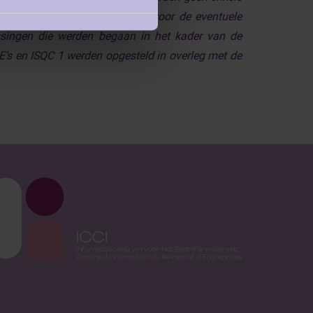
ontractuele aansprakelijkheid voor de eventuele
gissingen die werden begaan in het kader van de
RE’s en ISQC 1 werden opgesteld in overleg met de