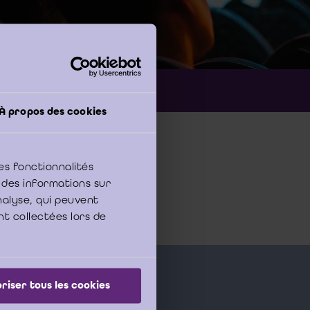
Nederlands
Taal:
À propos des cookies
es fonctionnalités
 des informations sur
analyse, qui peuvent
nt collectées lors de
riser tous les cookies