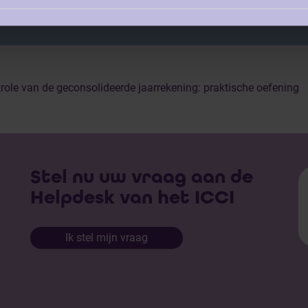
role van de geconsolideerde jaarrekening: praktische oefening
Stel nu uw vraag aan de
Helpdesk van het ICCI
Ik stel mijn vraag