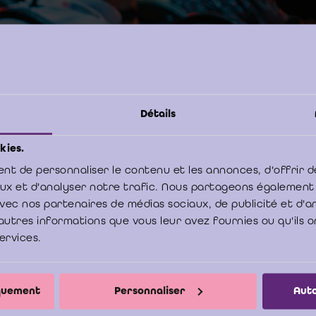
g en consolidatie
14-501n
Event code:
Détails
kies.
e
nt de personnaliser le contenu et les annonces, d'offrir d
levard Emile Jacqmainlaan 135/1, 1000
aux et d'analyser notre trafic. Nous partageons également
ssel/Bruxelles
e avec nos partenaires de médias sociaux, de publicité et d'
autres informations que vous leur avez fournies ou qu'ils o
services.
iquement
Personnaliser
Auto
UT Carl