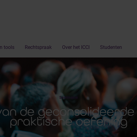
n tools
Rechtspraak
Over het ICCI
Studenten
Seminarie
van de geconsolideerde 
praktische oefening