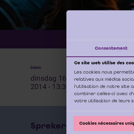
Boekhoudin
Thema:
Consentement
Ce site web utilise des coo
Datum
Locati
Les cookies nous permette
dinsdag 16 september
Bou
relatives aux médias soci
2014 - 13:30 -17:00
Bru
l'utilisation de notre sit
combiner celles-ci avec d'
votre utilisation de leurs 
Sprekers
Cookies nécessaires un
ROMBA