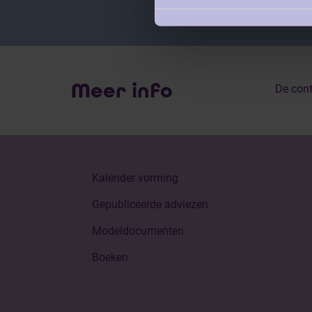
Meer info
De cont
Kalender vorming
Gepubliceerde adviezen
Modeldocumenten
Boeken