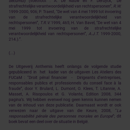
decumul)
(voetnoot : A. De Nauw en F. Deruyck, “De
strafrechtelijke verantwoordelijkheid van rechtspersonen”,
R.W.
1999-2000, 906; P. Traest, “De wet van 4 mei 1999 tot invoering
van de strafrechtelijke verantwoordelijkheid van
rechtspersonen”,
T.R.V.
1999, 465; H. Van Bavel, “De wet van 4
mei 1999 tot invoering van de strafrechtelijke
verantwoordelijkheid van rechtspersonen”,
A.J.T.
1999-2000,
214.).”.
(...)
De Uitgeverij Anthemis heeft onlangs de volgende studie
gepubliceerd in het kader van de uitgaven Les Ateliers des
FUCaM : “Droit pénal financier - Dirigeants d’entreprises,
responsables publics et professionnels du conseil face à la
fraude”, door Y. Brulard, L. Dumont, O. Klees, T. Litannie, A.
Masset, A. Risopoulos et G. Volante, Edition 2008, 344
pagina’s. Wij hebben evenwel nog geen kennis kunnen nemen
van de inhoud van deze publicatie. Daarnaast wordt er ook
verwezen naar de uitgave van die Keure, 2008, “
La
responsabilité pénale des personnes morales en Europe
”; dit
boek bevat een deel over de situatie in België.