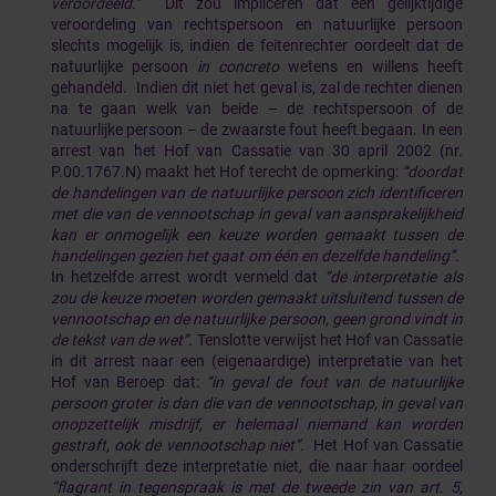
veroordeeld.”
Dit zou impliceren dat een gelijktijdige
veroordeling van rechtspersoon en natuurlijke persoon
slechts mogelijk is, indien de feitenrechter oordeelt dat de
natuurlijke persoon
in concreto
wetens en willens heeft
gehandeld. Indien dit niet het geval is, zal de rechter dienen
na te gaan welk van beide – de rechtspersoon of de
natuurlijke persoon – de zwaarste fout heeft begaan. In een
arrest van het Hof van Cassatie van 30 april 2002 (nr.
P.00.1767.N) maakt het Hof terecht de opmerking:
“doordat
de handelingen van de natuurlijke persoon zich identificeren
met die van de vennootschap in geval van aansprakelijkheid
kan er onmogelijk een keuze worden gemaakt tussen de
handelingen gezien het gaat om één en dezelfde handeling”.
In hetzelfde arrest wordt vermeld dat
“de interpretatie als
zou de keuze moeten worden gemaakt uitsluitend tussen de
vennootschap en de natuurlijke persoon, geen grond vindt in
de tekst van de wet”.
Tenslotte verwijst het Hof van Cassatie
in dit arrest naar een (eigenaardige) interpretatie van het
Hof van Beroep dat:
“in geval de fout van de natuurlijke
persoon groter is dan die van de vennootschap, in geval van
onopzettelijk misdrijf, er helemaal niemand kan worden
gestraft, ook de vennootschap niet”.
Het Hof van Cassatie
onderschrijft deze interpretatie niet, die naar haar oordeel
“flagrant in tegenspraak is met de tweede zin van art. 5,