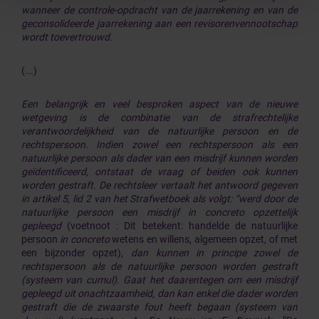
wanneer de controle-opdracht van de jaarrekening en van de
geconsolideerde jaarrekening aan een revisorenvennootschap
wordt toevertrouwd.
(...)
Een belangrijk en veel besproken aspect van de nieuwe
wetgeving is de combinatie van de strafrechtelijke
verantwoordelijkheid van de natuurlijke persoon en de
rechtspersoon. Indien zowel een rechtspersoon als een
natuurlijke persoon als dader van een misdrijf kunnen worden
geïdentificeerd, ontstaat de vraag of beiden ook kunnen
worden gestraft. De rechtsleer vertaalt het antwoord gegeven
in artikel 5, lid 2 van het Strafwetboek als volgt: “werd door de
natuurlijke
persoon een misdrijf in concreto opzettelijk
gepleegd
(voetnoot : Dit betekent: handelde de natuurlijke
persoon
in concreto
wetens en willens, algemeen opzet, of met
een bijzonder opzet),
dan kunnen in principe zowel de
rechtspersoon als de natuurlijke persoon worden gestraft
(systeem van
cumul)
.
Gaat het daarentegen om een misdrijf
gepleegd uit onachtzaamheid, dan kan enkel die dader worden
gestraft die de zwaarste fout heeft begaan (systeem van