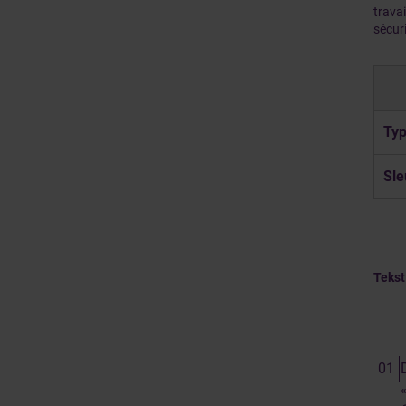
trava
sécuri
Typ
Sle
Tekst