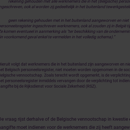
-
rekening gehouden met alle werknemers die in het (Belgische) person
ngeschreven, ook al worden zij gedeeltelijk in het buitenland tewerkgestel
-
geen rekening gehouden met in het buitenland aangeworven en niet i
personeelsregister ingeschreven werknemers, ook al zouden zij in België tij
Ze komen eventueel in aanmerking als "ter beschikking van de ondernemi
(in voorkomend geval enkel te vermelden in het volledig schema).”
Hieruit volgt dat werknemers die in het buitenland zijn aangeworven en nie
het Belgisch personeelsregister, niet moeten worden opgenomen in de soc
Belgische vennootschap. Zoals terecht wordt opgemerkt, is de verplichting 
het personeelsregister inmiddels vervangen door de verplichting tot indi
angifte bij de Rijksdienst voor Sociale Zekerheid (RSZ).
De vraag rijst derhalve of de Belgische vennootschap in kwesti
aangifte moet indienen voor de werknemers die zij heeft aangew