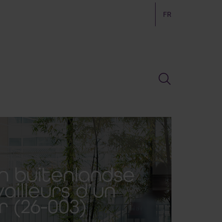
FR
n buitenlandse
vailleurs d’un
r (26-003)