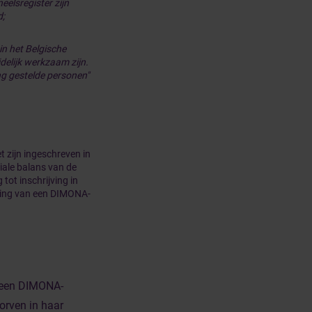
eelsregister zijn
d;
n het Belgische
delijk werkzaam zijn.
ng gestelde personen"
t zijn ingeschreven in
iale balans van de
tot inschrijving in
ening van een DIMONA-
e een DIMONA-
orven in haar