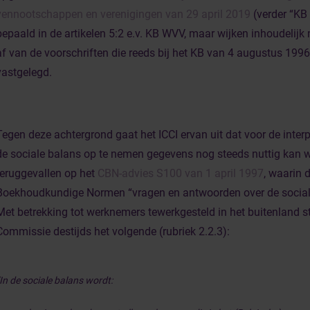
vennootschappen en verenigingen van 29 april 2019
(verder “KB
bepaald in de artikelen 5:2 e.v. KB WVV, maar wijken inhoudelijk
af van de voorschriften die reeds bij het KB van 4 augustus 199
vastgelegd.
Tegen deze achtergrond gaat het ICCI ervan uit dat voor de interp
de sociale balans op te nemen gegevens nog steeds nuttig kan 
teruggevallen op het
CBN-advies S100 van 1 april 1997
, waarin
Boekhoudkundige Normen “vragen en antwoorden over de socia
Met betrekking tot werknemers tewerkgesteld in het buitenland s
Commissie destijds het volgende (rubriek 2.2.3):
“In de sociale balans wordt: