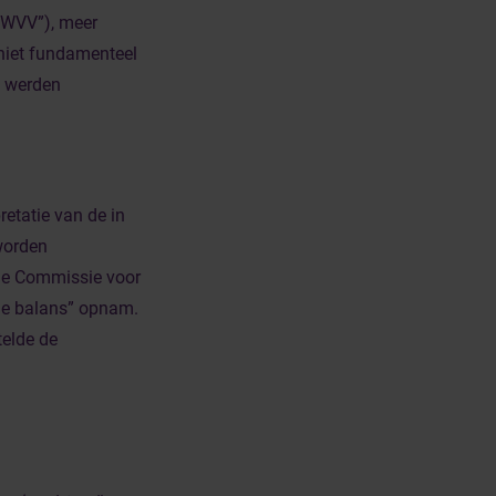
 WVV”), meer
 niet fundamenteel
6 werden
retatie van de in
worden
 de Commissie voor
le balans” opnam.
telde de