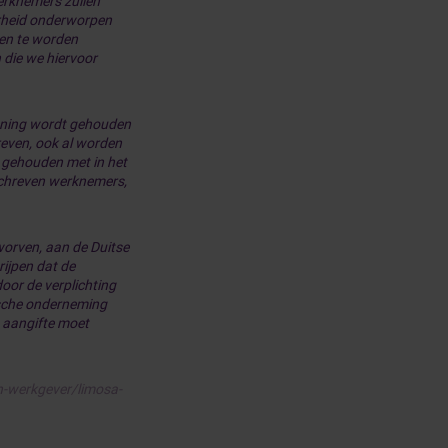
erknemers zullen
erheid onderworpen
nen te worden
die we hiervoor
kening wordt gehouden
reven, ook al worden
t gehouden met in het
schreven werknemers,
worven, aan de Duitse
rijpen dat de
door de verplichting
sche onderneming
 aangifte moet
n-werkgever/limosa-