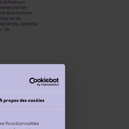
 definitie van
overeen met het
ordt de te hanteren
iting van de
nderneming. Datzelfde
n
." Zie
e stellen werd in
atregelen tot
re regels,
iale balans,
À propos des cookies
. Aanvankelijk
 de jaarrekening,
es fonctionnalités