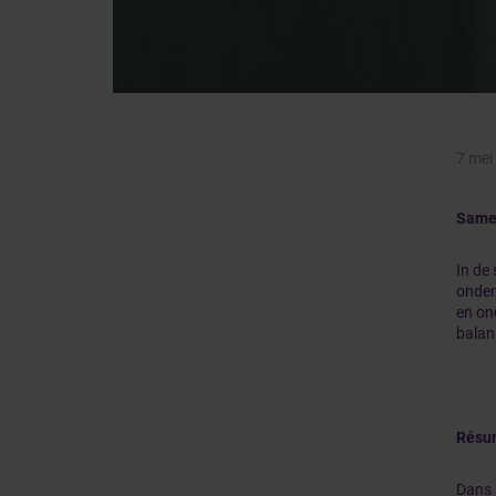
7 mei
Same
In de
onder
en on
balan
Résu
Dans l