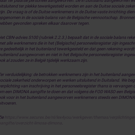
daar ter plaatse personeel aangeworven. De in Duitsland aangeworven w
uitsluitend ter plekke tewerkgesteld worden en aan de Duitse sociale zek
zijn. De vraag is of de Duitse werknemers in de Duitse vaste inrichting die
opgenomen in de sociale balans van de Belgische vennootschap. Bronnen 
hebben gevonden spreken elkaar daarover tegen.
Het CBN-advies S100 (rubriek 2.2.3.) bepaalt dat in de sociale balans re
met alle werknemers die in het (Belgische) personeelsregister zijn ingesch
ze gedeeltelijk in het buitenland tewerkgesteld en dat geen rekening word
buitenland aangeworven en niet in het Belgische personeelsregister inge
ok al zouden ze in België tijdelijk werkzaam zijn.
Ter verduidelijking: de betrokken werknemers zijn in het buitenland aange
sociale zekerheid onderworpen en werken uitsluitend in Duitsland. We beg
erplichting van inschrijving in het personeelsregister thans is vervangen 
om een DIMONA aangifte te doen en dat volgens de FOD WASO een Belgi
ook voor in het buitenland aangeworven werknemers steeds een DIMONA
uitvoeren.
Zie
https://www.securex.be/nl/lex4you/werkgever/themas/verplichtinge
aangifte/overzicht-limosa-dimona
.