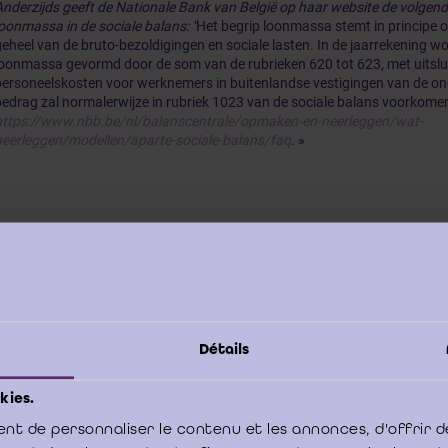
Anderzijds geeft de Nationale Bank van België op haar website de volgende
loonmassa in de sociale balans: "
Het begrip loonmassa stemt in principe 
geheel van de bruto-bezoldigingen en sociale lasten. In de jaarrekening w
loonmassa gevormd door de som van de rubrieken 620 tot 623, met uitslu
personeelskosten voor werknemers in buitenlandse vestigingen van de o
bedrag zal normalerwijze in rubriek 1023 van de sociale balans voorkome
https://www.nbb.be/nl/balanscentrale/opmaken-en-neerleggen/wat-
neerleggen/modellen/aparte-sociale-balans/faq
.
»
De verplichting voor vennootschappen om een sociale balans op t
1996 ingevoerd door de
wet van 22 december 1995 houdende ma
uitvoering van het meerjarenplan voor werkgelegenheid
. De nade
waaronder de gegevens die moeten worden opgenomen in de soc
Détails
werden uitgewerkt in het
uitvoeringsbesluit van 4 augustus 1996
maakte de sociale balans integraal deel uit van de toelichting bij
kies.
zowel in het volledige als in het verkorte schema.
nt de personnaliser le contenu et les annonces, d'offrir d