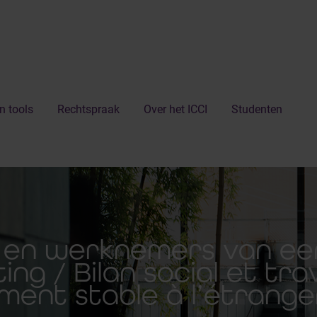
n tools
Rechtspraak
Over het ICCI
Studenten
s en werknemers van ee
ing / Bilan social et tra
ment stable à l’étrange