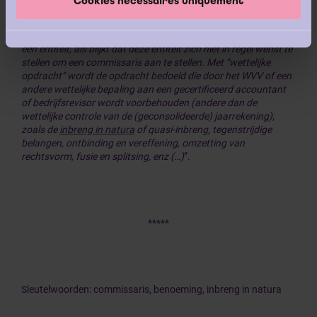
Cookies nécessaires uniquement
misdrijf, vermeld in artikel 3:97, §1 WVV, zal de gecertificeerd
accountant of bedrijfsrevisor zich onthouden van het
aanvaarden of voortzetten van een wettelijke opdracht voor
een entiteit, als blijkt dat deze entiteit zich niet in regel wenst te
stellen om een commissaris aan te stellen. Met “wettelijke
opdracht” wordt de opdracht bedoeld die door het WVV of een
andere wettelijke bepaling aan een gecertificeerd accountant
of bedrijfsrevisor wordt voorbehouden (andere dan de
wettelijke controle van de (geconsolideerde) jaarrekening),
zoals de
inbreng in natura
of quasi-inbreng, tegenstrijdige
belangen, ontbinding en vereffening, omzetting van
rechtsvorm, fusie en splitsing, enz (…)
”.
*****
Sleutelwoorden: commissaris, benoeming, inbreng in natura