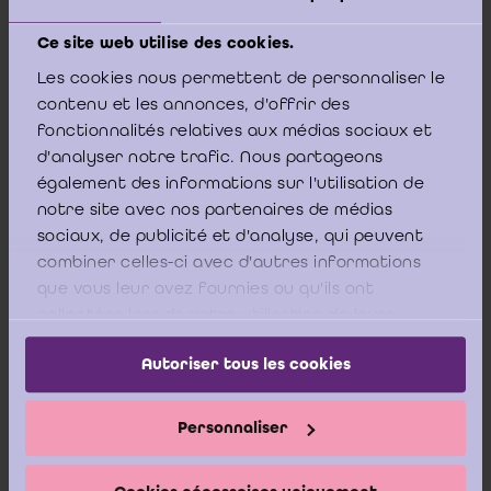
Ce site web utilise des cookies.
Les cookies nous permettent de personnaliser le
contenu et les annonces, d'offrir des
Ten slotte wenst het ICCI in dit verband te
fonctionnalités relatives aux médias sociaux et
verwijzen naar het eerste principe in de
d'analyser notre trafic. Nous partageons
Gemeenschappelijke mededeling van het ITAA en
également des informations sur l'utilisation de
het IBR van 22 juni 2021 aan de (gecertificeerde)
notre site avec nos partenaires de médias
accountants en de bedrijfsrevisoren tot
sociaux, de publicité et d'analyse, qui peuvent
combiner celles-ci avec d'autres informations
interpretatie van de principes van toepassing in
que vous leur avez fournies ou qu'ils ont
geval van aanvaarding, verlenging en/of
collectées lors de votre utilisation de leurs
hernieuwing van een opdracht van (gecertificeerd)
services.
accountant en/of bedrijfsrevisor
, volgens hetwelk:
Autoriser tous les cookies
Personnaliser
“(
…) Gelet op het risico op strafbare deelneming aan het