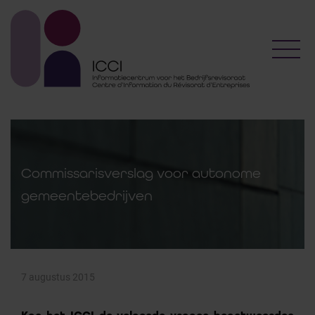
Toggl
Commissarisverslag voor autonome
gemeentebedrijven
7 augustus 2015