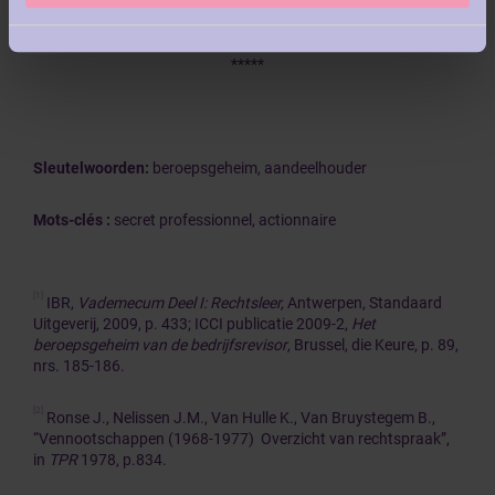
*****
Sleutelwoorden:
beroepsgeheim, aandeelhouder
Mots-clés :
secret professionnel, actionnaire
[1]
IBR,
Vademecum Deel I: Rechtsleer,
Antwerpen, Standaard
Uitgeverij, 2009, p. 433; ICCI publicatie 2009-2,
Het
beroepsgeheim van de bedrijfsrevisor
, Brussel, die Keure, p. 89,
nrs. 185-186.
[2]
Ronse J., Nelissen J.M., Van Hulle K., Van Bruystegem B.,
“Vennootschappen (1968-1977) Overzicht van rechtspraak”,
in
TPR
1978, p.834.