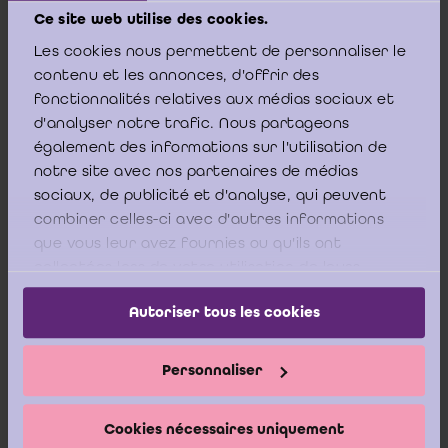
Tot slot wenst het ICCI nog toe te voegen dat men
Ce site web utilise des cookies.
als aandeelhouder, indien men een redelijk belang
Les cookies nous permettent de personnaliser le
heeft, de mogelijkheid heeft inzage van deze
contenu et les annonces, d'offrir des
documenten te vragen aan de
fonctionnalités relatives aux médias sociaux et
ondernemingsrechtbank.
d'analyser notre trafic. Nous partageons
également des informations sur l'utilisation de
notre site avec nos partenaires de médias
sociaux, de publicité et d'analyse, qui peuvent
combiner celles-ci avec d'autres informations
Dit zoals volgt uit onderstaande rechtspraak:
que vous leur avez fournies ou qu'ils ont
collectées lors de votre utilisation de leurs
“ Een vennoot heeft recht op inzage of afschrift van de notulen
services.
wanneer hij daartoe een redelijk belang heeft (Van der Heijden-
Autoriser tous les cookies
[2]
Van der Grinten, negende druk, nr. 222, blz. 370).
”
Verklaring
te vorderen van de besluiten van twee algemene vergaderingen
een
afschrift kan eisen van de notulen van die vergaderingen.
Personnaliser
De vennootschap werd in kort geding veroordeeld tot afgifte
van het gevraagde afschrift (Kh. Brussel, kort ged., 1 december
1967, R.P.S., 1969, nr. 5469, blz. 46).
Cookies nécessaires uniquement