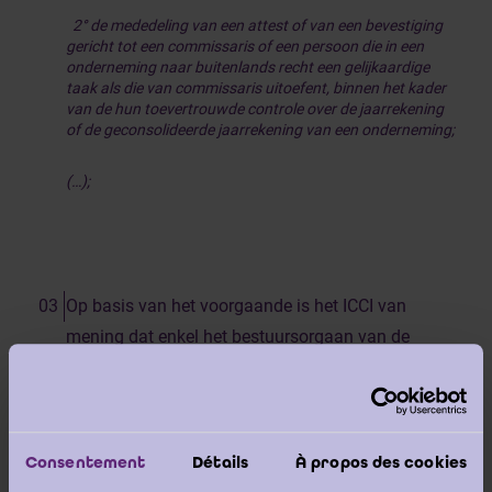
2° de mededeling van een attest of van een bevestiging
gericht tot een commissaris of een persoon die in een
onderneming naar buitenlands recht een gelijkaardige
taak als die van commissaris uitoefent, binnen het kader
van de hun toevertrouwde controle over de jaarrekening
of de geconsolideerde jaarrekening van een onderneming;
(…);
Op basis van het voorgaande is het ICCI van
mening dat enkel het bestuursorgaan van de
entiteit de betreffende documenten (notulen van
de algemene vergaderingen) kan bezorgen.
Consentement
Détails
À propos des cookies