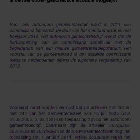
Is de hieronder geschetste situatie mogelijk?
Voor een autonoom gemeentebedrijf werd in 2011 een
commissaris benoemd. De duur van het mandaat is tot en met
boekjaar 2013. Het autonoom gemeentebedrijf wenst dat de
herbenoeming van de commissaris samenvalt met de
begindatum van een nieuwe gemeenteraadlegislatuur. Het
voorstel van de gemeenteraad is om dezelfde commissaris
reeds te herbenoemen tijdens de algemene vergadering van
2012.
Vooreerst moet worden vermeld dat de artikelen 225 tot en
met 244 van het Gemeentedecreet van 15 juli 2005 (
B.S.
31.08.2005, p. 38.153) van toepassing zijn op het autonoom
gemeentebedrijf. Daarnaast zijn de artikelen 263
quater
,
263
novies
en 263
decies
van de Nieuwe Gemeentewet nog van
toepassing tot 1 januari 2014. Artikel 263
quater
regelt het