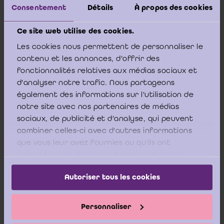
Consentement
Détails
À propos des cookies
Ce site web utilise des cookies.
Artikel 1012, § 2 van het Wetboek van
Les cookies nous permettent de personnaliser le
vennootschappen (W. Venn.) bepaalt dat: “
Indien
contenu et les annonces, d'offrir des
binnen een publiekrechtelijke rechtspersoon een
fonctionnalités relatives aux médias sociaux et
college van commissarissen is gevormd dat leden telt
d'analyser notre trafic. Nous partageons
die in hun hoedanigheid van bedrijfsrevisor zijn
également des informations sur l'utilisation de
notre site avec nos partenaires de médias
aangesteld en leden welke niet in deze hoedanigheid
sociaux, de publicité et d'analyse, qui peuvent
zijn aangesteld, zijn de bepalingen van dit wetboek
combiner celles-ci avec d'autres informations
inzake de commissarissen, niettegenstaande elk
que vous leur avez fournies ou qu'ils ont
hiermee strijdig statutair beding, van toepassing op de
collectées lors de votre utilisation de leurs
commissarissen die in hun hoedanigheid van
services.
Autoriser tous les cookies
bedrijfsrevisor zijn aangesteld; zij stellen een
afzonderlijk verslag op. Deze bepalingen zijn niet van
toepassing op de andere commissarissen behalve
Personnaliser
indien de statuten zulks uitdrukkelijk bepalen
”.