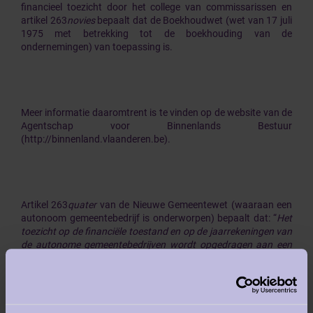
financieel toezicht door het college van commissarissen en
artikel 263
novies
bepaalt dat de Boekhoudwet (wet van 17 juli
1975 met betrekking tot de boekhouding van de
ondernemingen) van toepassing is.
Meer informatie daaromtrent is te vinden op de website van de
Agentschap voor Binnenlands Bestuur
(http://binnenland.vlaanderen.be).
Artikel 263
quater
van de Nieuwe Gemeentewet (waaraan een
autonoom gemeentebedrijf is onderworpen) bepaalt dat: “
Het
toezicht op de financiële toestand en op de jaarrekeningen van
de autonome gemeentebedrijven wordt opgedragen aan een
college van drie commissarissen, die door de gemeenteraad
worden gekozen buiten de raad van bestuur van het
gemeentebedrijf en waarvan ten minste één lid is van het
Instituut voor Bedrijfsrevisoren
.”.