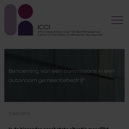
Toggl
Benoeming van een commissaris in een
autonoom gemeentebedrijf
2 april 2013