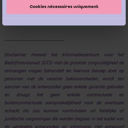
Bijgevolg zijn o.m. de bepalingen van artikel 135, § 1
Cookies nécessaires uniquement
van het Wetboek van vennootschappen inzake de duur
van het commissarismandaat van toepassing.
______________________________
Disclaimer:
Hoewel het Informatiecentrum voor het
Bedrijfsrevisoraat (ICCI) met de grootste zorgvuldigheid de
ontvangen vragen behandelt en hiervoor beroep doet op
personen met de vereiste bekwaamheden, wordt ten
aanzien van de antwoorden geen enkele garantie geboden
en draagt het geen enkele contractuele en
buitencontractuele aansprakelijkheid voor de eventuele
schade die zou kunnen voortvloeien uit feitelijke of
juridische vergissingen die werden begaan in het kader van
de verstrekte antwoorden en informatie. Het antwoord