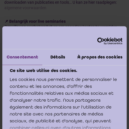
downloaden van publicaties en tools… U kan ze hier raadplegen:
algemene voorwaarden
📌
Belangrijk voor live seminaries
Omwille van confraterniteit en om onnodige kosten te vermijden,
wordt een forfaitaire vergoeding van €
200 per halve dag
aangerekend bij laattijdige annulering of afwezigheid van een
bedrijfsrevisor of stagiair.
👉
Deze vergoeding is niet van toepassing in de volgende
Consentement
Détails
À propos des cookies
gevallen:
✅ Annulering
minstens 7 dagen op voorhand
(via het portaal of te
Ce site web utilise des cookies.
melden via
education@icci.be
)
✅ Vervanging door een confrater of een stagiair (mogelijk
tot de
Les cookies nous permettent de personnaliser le
dag zelf
)
contenu et les annonces, d'offrir des
✅ Een
doktersattest
(voor uzelf of een naaste), te bezorgen binnen
fonctionnalités relatives aux médias sociaux et
de
7 dagen na de opleiding
d'analyser notre trafic. Nous partageons
également des informations sur l'utilisation de
💡
Goed nieuws!
U krijgt
één joker per kalenderjaar
: uw eerste
notre site avec nos partenaires de médias
afwezigheid zonder doktersattest wordt niet aangerekend.
sociaux, de publicité et d'analyse, qui peuvent
Bedankt voor uw begrip en engagement!
combiner celles-ci avec d'autres informations