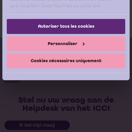
que vous leur avez fournies ou qu'ils ont
collectées lors de votre utilisation de leurs
services.
Autoriser tous les cookies
Personnaliser
Kalender vorming
Gepubliceerde adviezen
Cookies nécessaires uniquement
Modeldocumenten
Boeken
Stel nu uw vraag aan de
Helpdesk van het ICCI
Ik stel mijn vraag