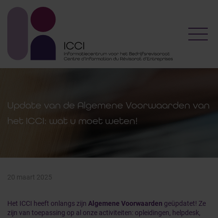
Toggl
Update van de Algemene Voorwaarden van
het ICCI: wat u moet weten!
20 maart 2025
Het ICCI heeft onlangs zijn
Algemene Voorwaarden
geüpdatet! Ze
zijn van toepassing op al onze activiteiten: opleidingen, helpdesk,