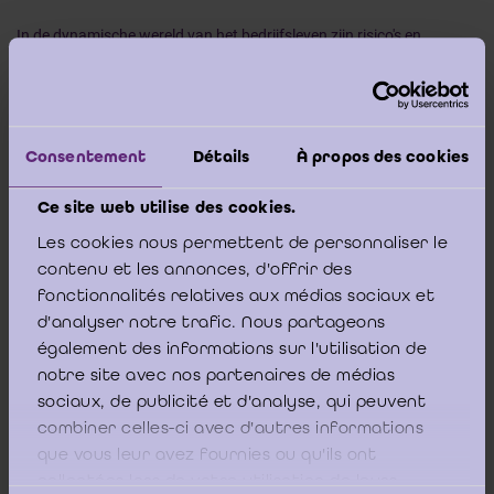
In de dynamische wereld van het bedrijfsleven zijn risico's en
geschillen onvermijdelijk. Daarom is een goed onderbouwde
begroting van economische schade essentieel. Onze nieuwste
publicatie duikt diep in dit onderwerp en biedt waardevolle inzichten
voor alle experts die zich met deze materie bezighouden. Met de
recente wijzigingen in het Burgerlijk Wetboek (Boeken 5 en 6) is het
Consentement
Détails
À propos des cookies
juridische kader voor schadebegroting veranderd.
Ce site web utilise des cookies.
Deze publicatie verkent de verschillende facetten van economische
schadecompensatie binnen dit nieuwe kader en is geschreven
Les cookies nous permettent de personnaliser le
vanuit een interdisciplinaire invalshoek. Wat kunt u verwachten?
contenu et les annonces, d'offrir des
fonctionnalités relatives aux médias sociaux et
Een algemene inleiding en uitgebreide presentatie van de nieuwe
d'analyser notre trafic. Nous partageons
wettelijke bepalingen;
également des informations sur l'utilisation de
Een analyse van verschillende methodieken voor
notre site avec nos partenaires de médias
schadebegroting met praktijkvoorbeelden;
sociaux, de publicité et d'analyse, qui peuvent
Het wettelijke kader van de bedrijfsrevisor als deskundige in
combiner celles-ci avec d'autres informations
schadewaardering;
que vous leur avez fournies ou qu'ils ont
Een kijkje in de Nederlandse ervaring met economische
collectées lors de votre utilisation de leurs
schadewaardering.