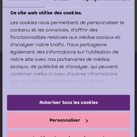
ICCI COVID19 risico checklist
Ce site web utilise des cookies.
Download
Les cookies nous permettent de personnaliser le
contenu et les annonces, d'offrir des
fonctionnalités relatives aux médias sociaux et
d'analyser notre trafic. Nous partageons
également des informations sur l'utilisation de
notre site avec nos partenaires de médias
Kalender vorming
sociaux, de publicité et d'analyse, qui peuvent
combiner celles-ci avec d'autres informations
Gepubliceerde adviezen
que vous leur avez fournies ou qu'ils ont
Modeldocumenten
collectées lors de votre utilisation de leurs
services.
Boeken
Autoriser tous les cookies
Stel nu uw vraag aan de
Personnaliser
Helpdesk van het ICCI