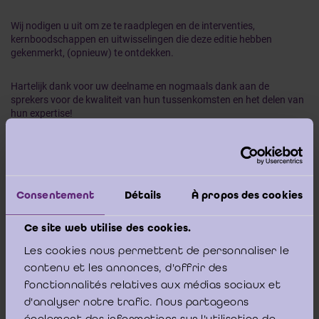
Wij nodigen u uit om ze te raadplegen en de interventies,
kernboodschappen en uitwisselingen die deze editie hebben
gekenmerkt, (opnieuw) te ontdekken.
Hartelijk dank voor uw deelname en nogmaals dank aan de
sprekers voor de kwaliteit van hun tussenkomsten en het delen van
hun expertise!
Naar de website van de Dag van de Publieke Sector 2025
Consentement
Détails
À propos des cookies
Ce site web utilise des cookies.
Les cookies nous permettent de personnaliser le
contenu et les annonces, d'offrir des
fonctionnalités relatives aux médias sociaux et
d'analyser notre trafic. Nous partageons
également des informations sur l'utilisation de