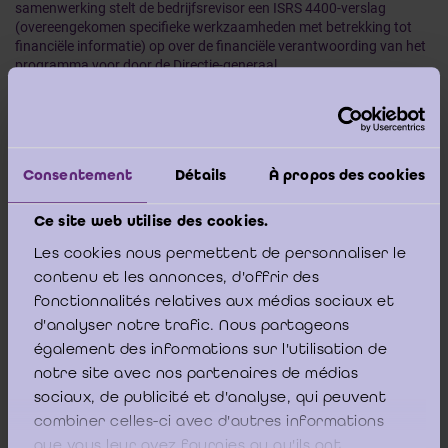
samenwerking stelt de bedrijfsrevisor een ISRS 4400-verslag
(overeengekomen specifieke werkzaamheden met betrekking tot
financiële informatie) op over de financiële verantwoording van het
programma voor door de Directie-generaal
Ontwikkelingssamenwerking en Humanitaire Hulp (DGD) erkende
NGO’s.
Naar aanleiding van een gesprek tussen vertegenwoordigers van de
DGD, de NGO-federaties en het IBR is overeengekomen de inhoud
Consentement
Détails
À propos des cookies
van bovengenoemd verslag te wijzigen om de de DGD in staat te
stellen een gedetailleerder beeld van de aard en de reikwijdte van de
Ce site web utilise des cookies.
verrichte werkzaamheden van de bedrijfsrevisoren te krijgen.
Les cookies nous permettent de personnaliser le
Deze aanpassing verandert niets aan de opdracht van de
contenu et les annonces, d'offrir des
bedrijfsrevisor of aan de bestaande controleprocedures. Dit nieuw
fonctionnalités relatives aux médias sociaux et
modelverslag is van toepassing op de werkzaamheden mbt de
d'analyser notre trafic. Nous partageons
jaarrekening 2022.
également des informations sur l'utilisation de
notre site avec nos partenaires de médias
Het nieuwe modelverslag is
hier beschikbaar
in het Nederlands en
sociaux, de publicité et d'analyse, qui peuvent
het Frans.
combiner celles-ci avec d'autres informations
que vous leur avez fournies ou qu'ils ont