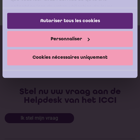
collectées lors de votre utilisation de leurs
services.
Autoriser tous les cookies
Kalender vorming
Personnaliser
Gepubliceerde adviezen
Cookies nécessaires uniquement
Modeldocumenten
Boeken
Stel nu uw vraag aan de
Helpdesk van het ICCI
Ik stel mijn vraag