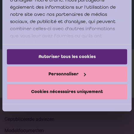
également des informations sur l'utilisation de
Sprekers
notre site avec nos partenaires de médias
sociaux, de publicité et d'analyse, qui peuvent
ROMBAUT Carl
combiner celles-ci avec d'autres informations
que vous leur avez fournies ou qu'ils ont
collectées lors de votre utilisation de leurs
services.
Autoriser tous les cookies
Meer info
Personnaliser
Documentatie
Cookies nécessaires uniquement
Kalender vorming
Gepubliceerde adviezen
Modeldocumenten