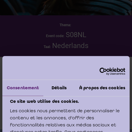
Thema:
S08NL
Event code:
Nederlands
Taal:
Datum
vrijdag 22 mei 2026 - 10:00 -17:00
Consentement
Détails
À propos des cookies
Locatie
Ce site web utilise des cookies.
DE MONTIL Affligem-Essene (Moortelstraat 8,
Les cookies nous permettent de personnaliser le
1790 Affligem-Essene)
contenu et les annonces, d'offrir des
fonctionnalités relatives aux médias sociaux et
d'analyser notre trafic. Nous partageons