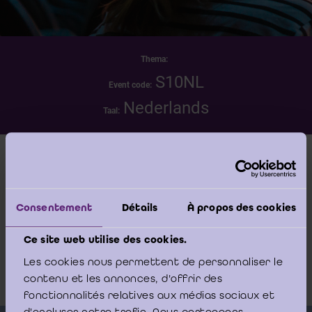
Thema:
S10NL
Event code:
Nederlands
Taal:
Datum
woensdag 13 mei 2026 - 10:00 -17:00
Consentement
Détails
À propos des cookies
Locatie
Ce site web utilise des cookies.
DE MONTIL Affligem-Essene (Moortelstraat 8,
Les cookies nous permettent de personnaliser le
1790 Affligem-Essene)
contenu et les annonces, d'offrir des
fonctionnalités relatives aux médias sociaux et
d'analyser notre trafic. Nous partageons