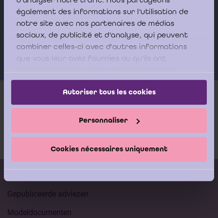
également des informations sur l'utilisation de
Sprekers
notre site avec nos partenaires de médias
sociaux, de publicité et d'analyse, qui peuvent
QUITTELIER Tom
combiner celles-ci avec d'autres informations
que vous leur avez fournies ou qu'ils ont
collectées lors de votre utilisation de leurs
services.
Autoriser tous les cookies
Meer info
Personnaliser
Documentatie
Cookies nécessaires uniquement
Kalender vorming
Gepubliceerde adviezen
Modeldocumenten